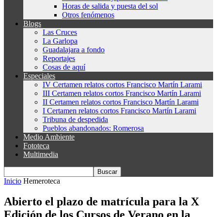
Horas de salida y puesta del sol
Otros fenómenos
Blogs
Las Cruces
La Garlopa
Guadalajara a fondo
Reportajes
Cosas de aquí
Especiales
IV Certamen relatos cortos Francisco Martín Larami
III Certamen relatos cortos Francisco Martín Larami
II Certamen relatos cortos Francisco Martín Larami
I Certamen relatos cortos Francisco Martín Larami
Tribuna de despedida
Pueblos abandonados: Romerosa
Medio Ambiente
Fototeca
Multimedia
Inicio
Hemeroteca
Abierto el plazo de matrícula para la X
Edición de los Cursos de Verano en la