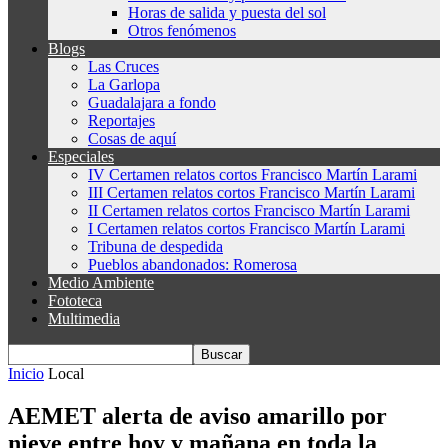
Horas de salida y puesta del sol
Otros fenómenos
Blogs
Las Cruces
La Garlopa
Guadalajara a fondo
Reportajes
Cosas de aquí
Especiales
IV Certamen relatos cortos Francisco Martín Larami
III Certamen relatos cortos Francisco Martín Larami
II Certamen relatos cortos Francisco Martín Larami
I Certamen relatos cortos Francisco Martín Larami
Tribuna de despedida
Pueblos abandonados: Romerosa
Medio Ambiente
Fototeca
Multimedia
Inicio
Local
AEMET alerta de aviso amarillo por
nieve entre hoy y mañana en toda la