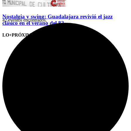
Nostalgia y swing: Guadalajara revivió el jazz
42 eventos encontrados.
clásico en el verano del 82
LO+PRÓXIMO (CITAS)