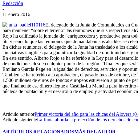
Redacción
-
11 enero 2016
El delegado de la Junta de Comunidades en Guada
para mantener “sobre el terreno” las reuniones que sus respectivos alc
Rojo ha calificado la jornada de “enriquecedora y productiva para t
útil y sencillo que las reuniones que demandaban sus alcaldes se cele
En dichas reuniones, el delegado de la Junta ha trasladado a los alca
“iniciativas tangibles para garantizar la igualdad de oportunidades y p
En este sentido, Alberto Rojo se ha referido a la Ley para el desarrol
de condiciones desde cualquier punto de la región. “Una ley que será 
Emiliano García-Page en la igualdad de derechos, servicios y oportun
También se ha referido a la aprobación, el pasado mes de octubre, de
1.500 millones de euros de fondos europeos estuvieron a punto de per
que finalmente ese dinero llegue a Castilla-La Mancha para invertirlo 
núcleos de población y el desarrollo de empleo y actividad económica 
Artículo anterior
Primer victoria del año para las chicas del Alovera (0
Artículo siguiente
La Junta aborda la protección de los derechos de c
ARTÍCULOS RELACIONADOS
MÁS DEL AUTOR