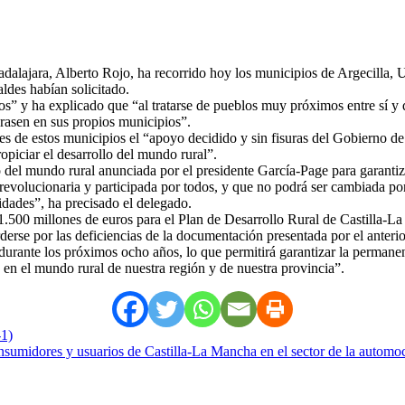
lajara, Alberto Rojo, ha recorrido hoy los municipios de Argecilla, Ut
aldes habían solicitado.
odos” y ha explicado que “al tratarse de pueblos muy próximos entre sí
brasen en sus propios municipios”.
ldes de estos municipios el “apoyo decidido y sin fisuras del Gobierno 
ropiciar el desarrollo del mundo rural”.
lo del mundo rural anunciada por el presidente García-Page para garantiz
revolucionaria y participada por todos, y que no podrá ser cambiada po
idades”, ha precisado el delegado.
 1.500 millones de euros para el Plan de Desarrollo Rural de Castilla
derse por las deficiencias de la documentación presentada por el anter
durante los próximos ocho años, lo que permitirá garantizar la permanenc
en el mundo rural de nuestra región y de nuestra provincia”.
-1)
onsumidores y usuarios de Castilla-La Mancha en el sector de la automo