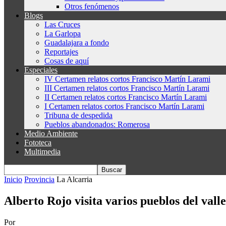
Otros fenómenos
Blogs
Las Cruces
La Garlopa
Guadalajara a fondo
Reportajes
Cosas de aquí
Especiales
IV Certamen relatos cortos Francisco Martín Larami
III Certamen relatos cortos Francisco Martín Larami
II Certamen relatos cortos Francisco Martín Larami
I Certamen relatos cortos Francisco Martín Larami
Tribuna de despedida
Pueblos abandonados: Romerosa
Medio Ambiente
Fototeca
Multimedia
Inicio
Provincia
La Alcarria
Alberto Rojo visita varios pueblos del val
Por