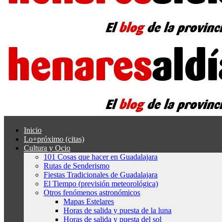
Inicio
Lo+próximo (citas)
Cultura y Ocio
101 Cosas que hacer en Guadalajara
Rutas de Senderismo
Fiestas Tradicionales de Guadalajara
El Tiempo (previsión meteorológica)
Otros fenómenos astronómicos
Mapas Estelares
Horas de salida y puesta de la luna
Horas de salida y puesta del sol