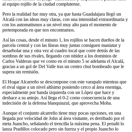
al equipo rojillo de la ciudad complutense.
Pero la realidad fue muy otra, ya que hasta Guadalajara llegó un
Alcalá con las ideas muy claras, con una intensidad extraordinaria y
con los automatismos a un nivel muy alto para el momento de
pretemporada en que nos encontramos.
Así las cosas, desde el minuto 1, los rojillos se hacen dueños de la
parcela central y con las líneas muy juntas consiguen maniatar y
desarbolar una y otra vez al cuadro local que corre detrás de las
sombras de sus rivales, llegando con nitidez a los dominios de
Carlos Valderas que ve como en el minuto 5 se adelanta el Alcalá,
gracias a un gol de Del Valle tras un centro chut bombeado que le
supera sin remisión.
El Hogar Alcarreño se descompone con este varapalo mientras que
el rival sigue a un nivel altísimo poniendo cerco al área enemiga,
especialmente por banda izquierda con un López que hace y
deshace a su antojo. Así llega el 0-2 como consecuencia de una
indecisión de la defensa blanquiazul, que aprovecha Moha.
Aunque el conjunto alcarreño tiene muy pocas opciones, en una
llegada por velocidad de John al área visitante, es derribado por el
meta Juancho, señalando el trencilla la máxima pena. El penalti lo
lanza Pradillos colocado pero sin fuerza y el propio Juancho lo