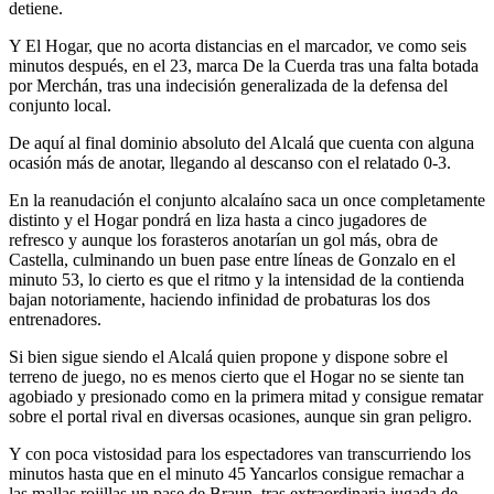
detiene.
Y El Hogar, que no acorta distancias en el marcador, ve como seis
minutos después, en el 23, marca De la Cuerda tras una falta botada
por Merchán, tras una indecisión generalizada de la defensa del
conjunto local.
De aquí al final dominio absoluto del Alcalá que cuenta con alguna
ocasión más de anotar, llegando al descanso con el relatado 0-3.
En la reanudación el conjunto alcalaíno saca un once completamente
distinto y el Hogar pondrá en liza hasta a cinco jugadores de
refresco y aunque los forasteros anotarían un gol más, obra de
Castella, culminando un buen pase entre líneas de Gonzalo en el
minuto 53, lo cierto es que el ritmo y la intensidad de la contienda
bajan notoriamente, haciendo infinidad de probaturas los dos
entrenadores.
Si bien sigue siendo el Alcalá quien propone y dispone sobre el
terreno de juego, no es menos cierto que el Hogar no se siente tan
agobiado y presionado como en la primera mitad y consigue rematar
sobre el portal rival en diversas ocasiones, aunque sin gran peligro.
Y con poca vistosidad para los espectadores van transcurriendo los
minutos hasta que en el minuto 45 Yancarlos consigue remachar a
las mallas rojillas un pase de Braun, tras extraordinaria jugada de