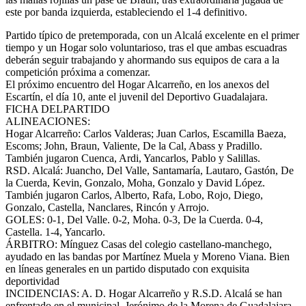
este por banda izquierda, estableciendo el 1-4 definitivo.
Partido típico de pretemporada, con un Alcalá excelente en el primer
tiempo y un Hogar solo voluntarioso, tras el que ambas escuadras
deberán seguir trabajando y ahormando sus equipos de cara a la
competición próxima a comenzar.
El próximo encuentro del Hogar Alcarreño, en los anexos del
Escartín, el día 10, ante el juvenil del Deportivo Guadalajara.
FICHA DELPARTIDO
ALINEACIONES:
Hogar Alcarreño: Carlos Valderas; Juan Carlos, Escamilla Baeza,
Escoms; John, Braun, Valiente, De la Cal, Abass y Pradillo.
También jugaron Cuenca, Ardi, Yancarlos, Pablo y Salillas.
RSD. Alcalá: Juancho, Del Valle, Santamaría, Lautaro, Gastón, De
la Cuerda, Kevin, Gonzalo, Moha, Gonzalo y David López.
También jugaron Carlos, Alberto, Rafa, Lobo, Rojo, Diego,
Gonzalo, Castella, Nanclares, Rincón y Arrojo.
GOLES: 0-1, Del Valle. 0-2, Moha. 0-3, De la Cuerda. 0-4,
Castella. 1-4, Yancarlo.
ÁRBITRO: Mínguez Casas del colegio castellano-manchego,
ayudado en las bandas por Martínez Muela y Moreno Viana. Bien
en líneas generales en un partido disputado con exquisita
deportividad
INCIDENCIAS: A. D. Hogar Alcarreño y R.S.D. Alcalá se han
enfrentado en el municipal, Jerónimo de la Morena de Guadalajara,