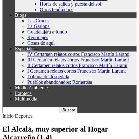
Horas de salida y puesta del sol
Otros fenómenos
Blogs
Las Cruces
La Garlopa
Guadalajara a fondo
Reportajes
Cosas de aquí
Especiales
IV Certamen relatos cortos Francisco Martín Larami
III Certamen relatos cortos Francisco Martín Larami
II Certamen relatos cortos Francisco Martín Larami
I Certamen relatos cortos Francisco Martín Larami
Tribuna de despedida
Pueblos abandonados: Romerosa
Medio Ambiente
Fototeca
Multimedia
Inicio
Deportes
El Alcalá, muy superior al Hogar
Alcarreño (1-4)