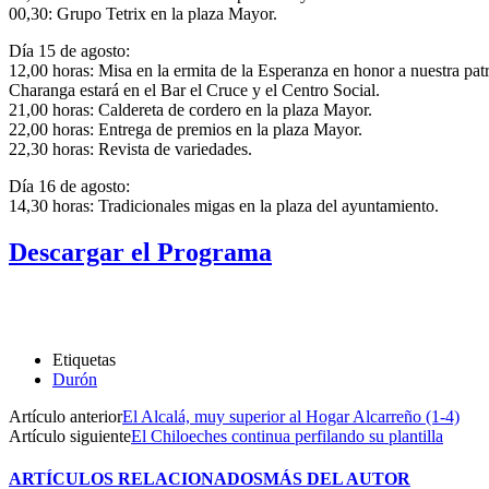
00,30: Grupo Tetrix en la plaza Mayor.
Día 15 de agosto:
12,00 horas: Misa en la ermita de la Esperanza en honor a nuestra patr
Charanga estará en el Bar el Cruce y el Centro Social.
21,00 horas: Caldereta de cordero en la plaza Mayor.
22,00 horas: Entrega de premios en la plaza Mayor.
22,30 horas: Revista de variedades.
Día 16 de agosto:
14,30 horas: Tradicionales migas en la plaza del ayuntamiento.
Descargar el Programa
Etiquetas
Durón
Artículo anterior
El Alcalá, muy superior al Hogar Alcarreño (1-4)
Artículo siguiente
El Chiloeches continua perfilando su plantilla
ARTÍCULOS RELACIONADOS
MÁS DEL AUTOR