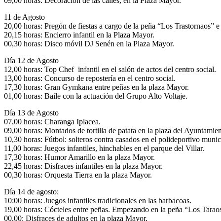
09,00 horas: Decoración de las calles, en la Plaza Mayor.
11 de Agosto
20,00 horas: Pregón de fiestas a cargo de la peña “Los Trastornaos” e
20,15 horas: Encierro infantil en la Plaza Mayor.
00,30 horas: Disco móvil DJ Senén en la Plaza Mayor.
Día 12 de Agosto
12,00 horas: Top Chef infantil en el salón de actos del centro social.
13,00 horas: Concurso de repostería en el centro social.
17,30 horas: Gran Gymkana entre peñas en la plaza Mayor.
01,00 horas: Baile con la actuación del Grupo Alto Voltaje.
Día 13 de Agosto
07,00 horas: Charanga Iplacea.
09,00 horas: Montados de tortilla de patata en la plaza del Ayuntamien
10,30 horas: Fútbol: solteros contra casados en el polideportivo munic
11,00 horas: Juegos infantiles, hinchables en el parque del Villar.
17,30 horas: Humor Amarillo en la plaza Mayor.
22,45 horas: Disfraces infantiles en la plaza Mayor.
00,30 horas: Orquesta Tierra en la plaza Mayor.
Día 14 de agosto:
10:00 horas: Juegos infantiles tradicionales en las barbacoas.
19,00 horas: Cócteles entre peñas. Empezando en la peña “Los Taraos
00,00: Disfraces de adultos en la plaza Mayor.