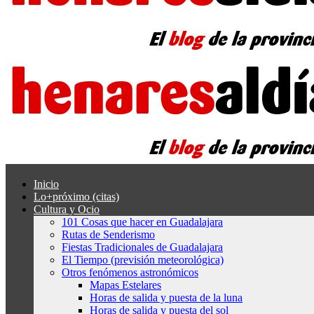
Inicio
Lo+próximo (citas)
Cultura y Ocio
101 Cosas que hacer en Guadalajara
Rutas de Senderismo
Fiestas Tradicionales de Guadalajara
El Tiempo (previsión meteorológica)
Otros fenómenos astronómicos
Mapas Estelares
Horas de salida y puesta de la luna
Horas de salida y puesta del sol