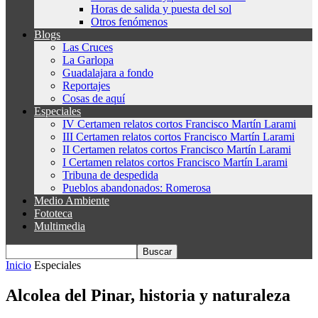
Horas de salida y puesta del sol
Otros fenómenos
Blogs
Las Cruces
La Garlopa
Guadalajara a fondo
Reportajes
Cosas de aquí
Especiales
IV Certamen relatos cortos Francisco Martín Larami
III Certamen relatos cortos Francisco Martín Larami
II Certamen relatos cortos Francisco Martín Larami
I Certamen relatos cortos Francisco Martín Larami
Tribuna de despedida
Pueblos abandonados: Romerosa
Medio Ambiente
Fototeca
Multimedia
Inicio
Especiales
Alcolea del Pinar, historia y naturaleza