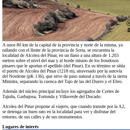
A unos 80 km de la capital de la provincia y norte de la misma, ya
rallando con el límite de la provincia de Soria, se encuentra la
localidad de Alcolea del Pinar, en un llano a una altura de 1.203
metros sobre el nivel del mar y al borde mismo de los frondosos
pinares que le aportan el apellido (del Pinar). En su término se sitúa
el puerto de Alcolea del Pinar (1218 m), atravesado por la autovía
del Nordeste (pK 136), que sirve de paso natural a través de la sierra
Ministra, separando la cuenca del Tajo de las del Duero y el Ebro.
Además del núcleo principal incluye los agregados de Cortes de
Tajuña, Garbajosa, Tortonda y Villaverde del Ducado.
Alcolea del Pinar propone al viajero, que cuando transite por la A2,
se detenga un buen rato en la localidad para ver y disfrutar del
entorno, de sus calles y de sus monumentos.
Lugares de interés