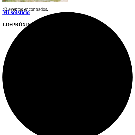
42 eventos encontrados.
Mi solsticio
LO+PRÓXIMO (CITAS)