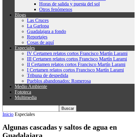
Horas de salida y puesta del sol
Otros fenómenos
Blogs
Las Cruces
La Garlopa
Guadalajara a fondo
Reportajes
Cosas de aquí
Especiales
IV Certamen relatos cortos Francisco Martín Larami
III Certamen relatos cortos Francisco Martín Larami
II Certamen relatos cortos Francisco Martín Larami
I Certamen relatos cortos Francisco Martín Larami
Tribuna de despedida
Pueblos abandonados: Romerosa
Medio Ambiente
Fototeca
Multimedia
Inicio
Especiales
Algunas cascadas y saltos de agua en
Guadalajara