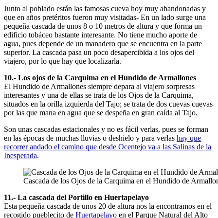
Junto al poblado están las famosas cueva hoy muy abandonadas y
que en años pretéritos fueron muy visitadas- En un lado surge una
pequeña cascada de unos 8 o 10 metros de altura y que forma un
edificio tobáceo bastante interesante. No tiene mucho aporte de
agua, pues depende de un manadero que se encuentra en la parte
superior. La cascada pasa un poco desapercibida a los ojos del
viajero, por lo que hay que localizarla.
10.- Los ojos de la Carquima en el Hundido de Armallones
El Hundido de Armallones siempre depara al viajero sorpresas
interesantes y una de ellas se trata de los Ojos de la Carquima,
situados en la orilla izquierda del Tajo; se trata de dos cuevas cuevas
por las que mana en agua que se despeña en gran caída al Tajo.
Son unas cascadas estacionales y no es fácil verlas, pues se forman
en las épocas de muchas lluvias o deshielo y para verlas
hay que
recorrer andado el camino que desde Ocentejo va a las Salinas de la
Inesperada
.
Cascada de los Ojos de la Carquima en el Hundido de Armallon
11.- La cascada del Portillo en Huertapelayo
Esta pequeña cascada de unos 20 de altura nos la encontramos en el
recogido pueblecito de
Huertapelayo
en el Parque Natural del Alto