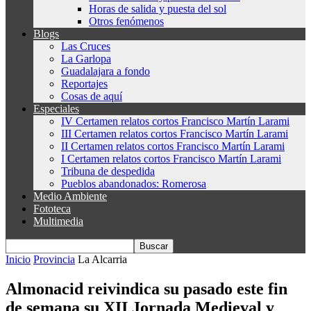
Horas de salida y puesta del sol
Otros fenómenos
Blogs
Las Cruces
La Garlopa
Guadalajara a fondo
Reportajes
Cosas de aquí
Especiales
IV Certamen relatos cortos Francisco Martín Larami
III Certamen relatos cortos Francisco Martín Larami
II Certamen relatos cortos Francisco Martín Larami
I Certamen relatos cortos Francisco Martín Larami
Tribuna de despedida
Pueblos abandonados: Romerosa
Medio Ambiente
Fototeca
Multimedia
Inicio
Provincia
La Alcarria
Almonacid reivindica su pasado este fin
de semana su XII Jornada Medieval y