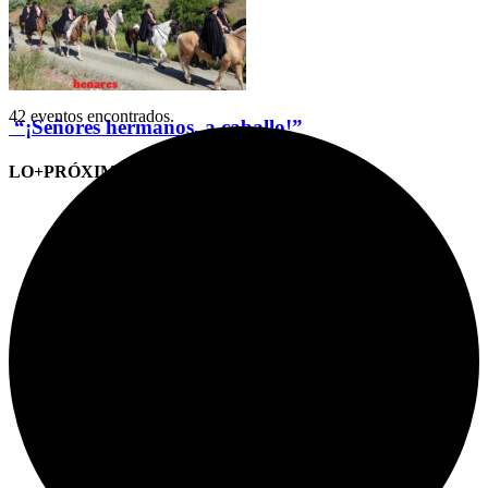
42 eventos encontrados.
“¡Señores hermanos, a caballo!”
LO+PRÓXIMO (CITAS)