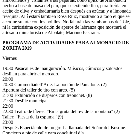
almorcileños y visitantes a las papartas, bollo típico de Almonacid
hecho a base de masa del pan, que se extiende fina, para freírla en
aceite de oliva y embadurnarla bien después en azúcar, y a limonada
fresquita. Allí estará también Rosa Ruiz, mostrando a todo el que se
acerque su arte con los bolillos. No faltarán las zambombas de Tole,
ni la curiosísima exposición de aperos de labranza que mostrará el
artesano miniaturista de Albalate, Mariano Pastrana.
PROGRAMA DE ACTIVIDADES PARA ALMONACID DE
ZORITA 2019
Viernes
19:30 Pasacalles de inauguración. Músicos, cómicos y soldados
desfilan para abrir el mercado.
20:00
20:30 Commediadell’Arte: La poción de Pantalone. (2)
Apertura del taller de tiro con arco. (5)
21:00 Exhibición de disparos con trebuchet. (8)
21:30 Desfile municipal.
22:00
22:30 Teatro de títeres: “En la gruta del rey de la montaña” (2)
Taller: “Fiesta de la espuma” (9)
23:00
Después Espectáculo de fuego: La llamada del Señor del Bosque.
Concierto a pie de calle para concluir el día.