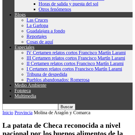
Horas de salida y puesta del sol
Otros fenómenos
Blogs
Las Cruces
La Garlopa
Guadalajara a fondo
Reportajes
Cosas de aquí
Especiales
IV Certamen relatos cortos Francisco Martín Larami
III Certamen relatos cortos Francisco Martín Larami
II Certamen relatos cortos Francisco Martín Larami
I Certamen relatos cortos Francisco Martín Larami
Tribuna de despedida
Pueblos abandonados: Romerosa
Medio Ambiente
Fototeca
Multimedia
Inicio
Provincia
Molina de Aragón y Comarca
La patata de Checa reconocida a nivel
nacional por los buenos alimentos de la