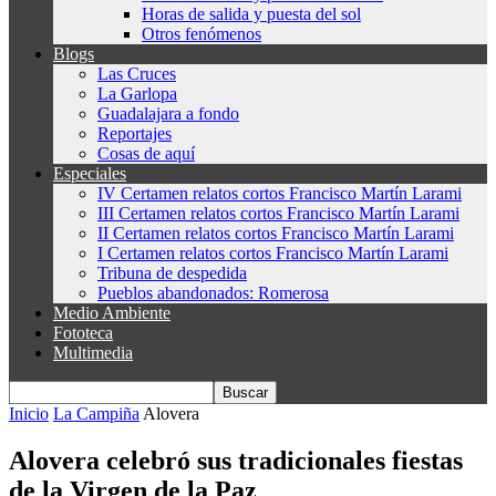
Horas de salida y puesta del sol
Otros fenómenos
Blogs
Las Cruces
La Garlopa
Guadalajara a fondo
Reportajes
Cosas de aquí
Especiales
IV Certamen relatos cortos Francisco Martín Larami
III Certamen relatos cortos Francisco Martín Larami
II Certamen relatos cortos Francisco Martín Larami
I Certamen relatos cortos Francisco Martín Larami
Tribuna de despedida
Pueblos abandonados: Romerosa
Medio Ambiente
Fototeca
Multimedia
Inicio
La Campiña
Alovera
Alovera celebró sus tradicionales fiestas
de la Virgen de la Paz