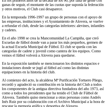
En los primeros años de la década de los 90, por falta de gente con
ganas de seguir, el montante de las cuotas que suponía la federación
y otros motivos, el Club casi desaparece.
En la temporada 1996-1997 un grupo de personas con el apoyo de
las empresas, instituciones y el Ayuntamiento de Alovera, se vuelve
a refundar el club, desde las categorías inferiores: alevines, infantiles
y cadetes.
En el año 1998 se crea la Mancomunidad La Campiña, que creó
Escuelas de fútbol donde van a parar los más pequeños, germen de
la actual Escuela Municipal de Fútbol. El club se queda con las
categorías de cadete y juvenil como cantera de los equipos. Como
vemos el fútbol volverá a Alovera para quedarse.
En la exposición también se mencionaron los distintos espacios e
instalaciones donde se jugó al fútbol así como las distintas
equipaciones en la historia del club.
Al comienzo del acto, la alcaldesa Mª Purificación Tortuero Pliego,
recordó y agradeció su contribución en la historia del Club a todos
los componentes de la antigua directiva fundadora del año 1973, así
como a todos los presidentes que ha tenido el Club de Fútbol de
Alovera. También quiso mencionar a otras personas como Andrés
Inés Ruiz por su colaboración con el Archivo Municipal a la hora de
rescatar la memoria gráfica y deportiva de Alovera.