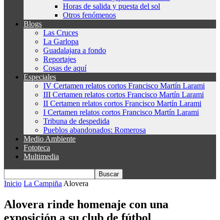
Horas de salida y puesta del sol
Otros fenómenos
Blogs
Las Cruces
La Garlopa
Guadalajara a fondo
Reportajes
Cosas de aquí
Especiales
IV Certamen relatos cortos Francisco Martín Larami
III Certamen relatos cortos Francisco Martín Larami
II Certamen relatos cortos Francisco Martín Larami
I Certamen relatos cortos Francisco Martín Larami
Tribuna de despedida
Pueblos abandonados: Romerosa
Medio Ambiente
Fototeca
Multimedia
Inicio
La Campiña
Alovera
Alovera rinde homenaje con una
exposición a su club de fútbol