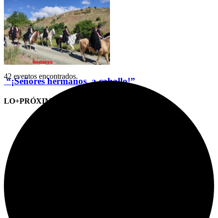
42 eventos encontrados.
“¡Señores hermanos, a caballo!”
LO+PRÓXIMO (CITAS)