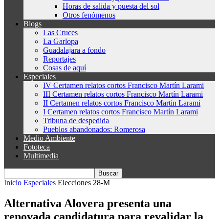
Horas de salida y puesta del sol
Otros fenómenos
Blogs
Las Cruces
La Garlopa
Guadalajara a fondo
Reportajes
Cosas de aquí
Especiales
IV Certamen relatos cortos Francisco Martín Larami
III Certamen relatos cortos Francisco Martín Larami
II Certamen relatos cortos Francisco Martín Larami
I Certamen relatos cortos Francisco Martín Larami
Tribuna de despedida
Pueblos abandonados: Romerosa
Medio Ambiente
Fototeca
Multimedia
Inicio
Especiales
Elecciones 28-M
Alternativa Alovera presenta una
renovada candidatura para revalidar la