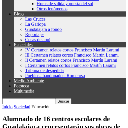
Horas de salida y puesta del sol
Otros fenómenos
Blogs
Las Cruces
La Garlopa
Guadalajara a fondo
Reportajes
Cosas de aquí
Especiales
IV Certamen relatos cortos Francisco Martín Larami
III Certamen relatos cortos Francisco Martín Larami
II Certamen relatos cortos Francisco Martín Larami
I Certamen relatos cortos Francisco Martín Larami
Tribuna de despedida
Pueblos abandonados: Romerosa
Medio Ambiente
Fototeca
Multimedia
Inicio
Sociedad
Educación
Alumnado de 16 centros escolares de
Guadalajara representarán sus obras de