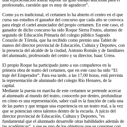
profesorado, cuestión que es muy de agradecer”.
Como ya es tradicional, el certamen lo ha abierto el centro en el que
cursa sus estudios el ganador del concurso que cada año se convoca
para elegir el cartel anunciador del propio certamen. En este caso, el
ganador de dicho concurso ha sido Roque Sierra Frutos, alumno de
segundo de Educación Primaria del colegio público Sagrado
Corazón de Tórtola, que ha recibido como premio una Tablet de
manos del director provincial de Educación, Cultura y Deportes, con
la presencia del alcalde de la ciudad, Antonio Román y de familiares
del alumnado, profesorado del centro y su director, Isaac Urrea.
El propio Roque ha participado junto a sus compañeros en la
primera obra de teatro del certamen, que en este caso ha sido “El
traje del Emperador”. Para esa tarde, a las 17,00 horas, está prevista
la representación de alumnado del colegio Río Henares, de la
capital.
Mediante la puesta en marcha de este certamen se pretende acercar
al alumnado al mundo del teatro, conocerlo por dentro, profundizar
en cómo es una representación, saber cuál es la función de cada una
de las partes y que tengan una experiencia en un teatro real, a la vez
que se potencian otros talentos dentro de la escuela. A juicio del
director provincial de Educación, Cultura y Deportes, “es
fundamental que el alumnado desarrolle otras habilidades además de
las académicas”, y ese es uno de los objetivos que se consigue con