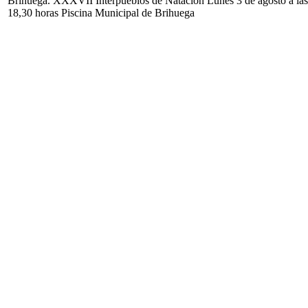
Brihuega. XXXVII Interpueblos de Natación Lunes 3 de agosto a las
18,30 horas Piscina Municipal de Brihuega