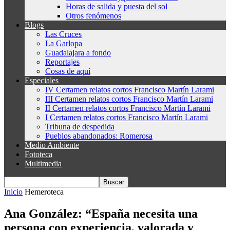
Horas de salida y puesta del sol
Otros fenómenos
Blogs
Las Cruces
La Garlopa
Guadalajara a fondo
Reportajes
Cosas de aquí
Especiales
IV Certamen relatos cortos Francisco Martín Larami
III Certamen relatos cortos Francisco Martín Larami
II Certamen relatos cortos Francisco Martín Larami
I Certamen relatos cortos Francisco Martín Larami
Tribuna de despedida
Pueblos abandonados: Romerosa
Medio Ambiente
Fototeca
Multimedia
Inicio
Hemeroteca
Ana González: “España necesita una
persona con experiencia, valorada y