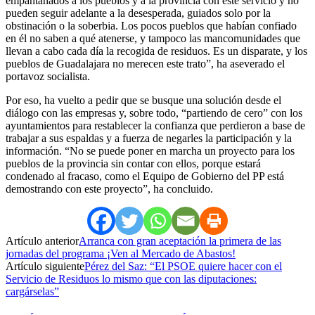
empantanados a los pueblos y a la provincia con este servicio y no
pueden seguir adelante a la desesperada, guiados solo por la
obstinación o la soberbia. Los pocos pueblos que habían confiado
en él no saben a qué atenerse, y tampoco las mancomunidades que
llevan a cabo cada día la recogida de residuos. Es un disparate, y los
pueblos de Guadalajara no merecen este trato”, ha aseverado el
portavoz socialista.
Por eso, ha vuelto a pedir que se busque una solución desde el
diálogo con las empresas y, sobre todo, “partiendo de cero” con los
ayuntamientos para restablecer la confianza que perdieron a base de
trabajar a sus espaldas y a fuerza de negarles la participación y la
información. “No se puede poner en marcha un proyecto para los
pueblos de la provincia sin contar con ellos, porque estará
condenado al fracaso, como el Equipo de Gobierno del PP está
demostrando con este proyecto”, ha concluido.
Artículo anterior
Arranca con gran aceptación la primera de las
jornadas del programa ¡Ven al Mercado de Abastos!
Artículo siguiente
Pérez del Saz: “El PSOE quiere hacer con el
Servicio de Residuos lo mismo que con las diputaciones:
cargárselas”