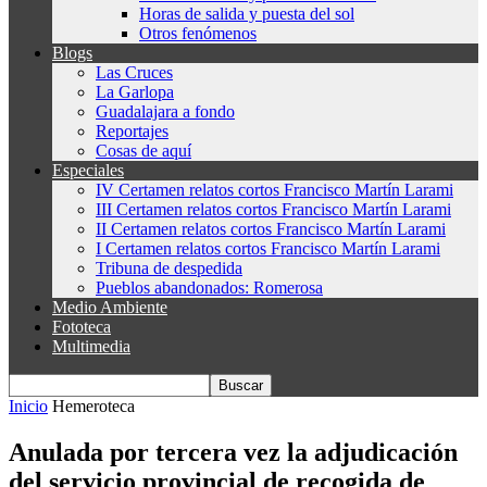
Horas de salida y puesta del sol
Otros fenómenos
Blogs
Las Cruces
La Garlopa
Guadalajara a fondo
Reportajes
Cosas de aquí
Especiales
IV Certamen relatos cortos Francisco Martín Larami
III Certamen relatos cortos Francisco Martín Larami
II Certamen relatos cortos Francisco Martín Larami
I Certamen relatos cortos Francisco Martín Larami
Tribuna de despedida
Pueblos abandonados: Romerosa
Medio Ambiente
Fototeca
Multimedia
Inicio
Hemeroteca
Anulada por tercera vez la adjudicación
del servicio provincial de recogida de