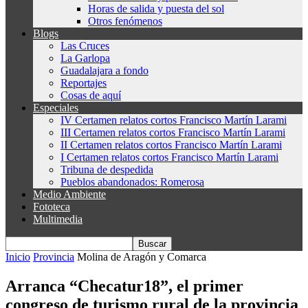
Horas de salida y puesta del sol
Otros fenómenos
Blogs
Las Cruces
La Garlopa
Guadalajara a fondo
Reportajes
Cosas de aquí
Especiales
IV Certamen relatos cortos Francisco Martín Larami
III Certamen relatos cortos Francisco Martín Larami
II Certamen relatos cortos Francisco Martín Larami
I Certamen relatos cortos Francisco Martín Larami
Tribuna de despedida
Pueblos abandonados: Romerosa
Medio Ambiente
Fototeca
Multimedia
Inicio
Provincia
Molina de Aragón y Comarca
Arranca “Checatur18”, el primer
congreso de turismo rural de la provincia