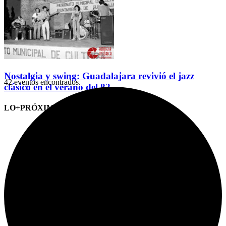
Nostalgia y swing: Guadalajara revivió el jazz
42 eventos encontrados.
clásico en el verano del 82
LO+PRÓXIMO (CITAS)