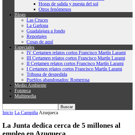
Horas de salida y puesta del sol
Otros fenómenos
Blogs
Las Cruces
La Garlopa
Guadalajara a fondo
Reportajes
Cosas de aquí
Especiales
IV Certamen relatos cortos Francisco Martín Larami
III Certamen relatos cortos Francisco Martín Larami
II Certamen relatos cortos Francisco Martín Larami
I Certamen relatos cortos Francisco Martín Larami
Tribuna de despedida
Pueblos abandonados: Romerosa
Medio Ambiente
Fototeca
Multimedia
Inicio
La Campiña
Azuqueca
La Junta dedica cerca de 5 millones al
empleo en Azuqueca