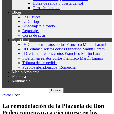
Horas de salida y puesta del sol
Otros fenómenos
Blogs
Las Cruces
La Garlopa
Guadalajara a fondo
Reportajes
Cosas de aquí
Especiales
IV Certamen relatos cortos Francisco Martín Larami
III Certamen relatos cortos Francisco Martín Larami
II Certamen relatos cortos Francisco Martín Larami
I Certamen relatos cortos Francisco Martín Larami
Tribuna de despedida
Pueblos abandonados: Romerosa
Medio Ambiente
Fototeca
Multimedia
Inicio
Local
La remodelación de la Plazuela de Don
Pedro comenzará a ejecutarse en los