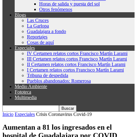
Horas de salida y puesta del sol
Otros fenómenos
Blogs
Las Cruces
La Garlopa
Guadalajara a fondo
Reportajes
Cosas de aquí
Especiales
IV Certamen relatos cortos Francisco Martín Larami
III Certamen relatos cortos Francisco Martín Larami
II Certamen relatos cortos Francisco Martín Larami
I Certamen relatos cortos Francisco Martín Larami
Tribuna de despedida
Pueblos abandonados: Romerosa
Medio Ambiente
Fototeca
Multimedia
Inicio
Especiales
Crisis Coronavirus Covid-19
Aumentan a 81 los ingresados en el
hospital de Guadalajara por COVID