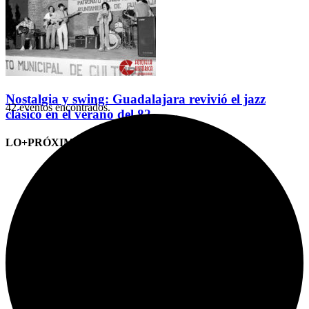
Nostalgia y swing: Guadalajara revivió el jazz
42 eventos encontrados.
clásico en el verano del 82
LO+PRÓXIMO (CITAS)