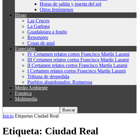
Horas de salida y puesta del sol
Otros fenómenos
Blogs
Las Cruces
La Garlopa
Guadalajara a fondo
Reportajes
Cosas de aquí
Especiales
IV Certamen relatos cortos Francisco Martín Larami
III Certamen relatos cortos Francisco Martín Larami
II Certamen relatos cortos Francisco Martín Larami
I Certamen relatos cortos Francisco Martín Larami
Tribuna de despedida
Pueblos abandonados: Romerosa
Medio Ambiente
Fototeca
Multimedia
Inicio
Etiquetas
Ciudad Real
Etiqueta: Ciudad Real