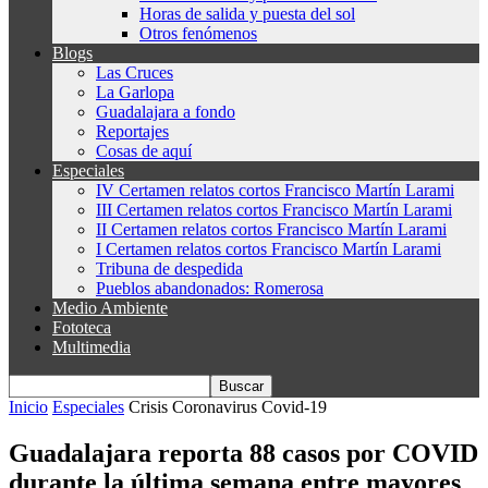
Horas de salida y puesta del sol
Otros fenómenos
Blogs
Las Cruces
La Garlopa
Guadalajara a fondo
Reportajes
Cosas de aquí
Especiales
IV Certamen relatos cortos Francisco Martín Larami
III Certamen relatos cortos Francisco Martín Larami
II Certamen relatos cortos Francisco Martín Larami
I Certamen relatos cortos Francisco Martín Larami
Tribuna de despedida
Pueblos abandonados: Romerosa
Medio Ambiente
Fototeca
Multimedia
Inicio
Especiales
Crisis Coronavirus Covid-19
Guadalajara reporta 88 casos por COVID
durante la última semana entre mayores