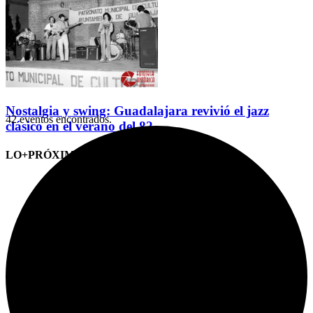
Nostalgia y swing: Guadalajara revivió el jazz
42 eventos encontrados.
clásico en el verano del 82
LO+PRÓXIMO (CITAS)