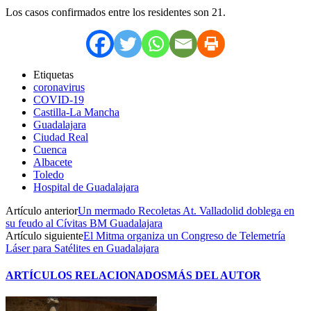
Los casos confirmados entre los residentes son 21.
Etiquetas
coronavirus
COVID-19
Castilla-La Mancha
Guadalajara
Ciudad Real
Cuenca
Albacete
Toledo
Hospital de Guadalajara
Artículo anterior
Un mermado Recoletas At. Valladolid doblega en
su feudo al Cívitas BM Guadalajara
Artículo siguiente
El Mitma organiza un Congreso de Telemetría
Láser para Satélites en Guadalajara
ARTÍCULOS RELACIONADOS
MÁS DEL AUTOR