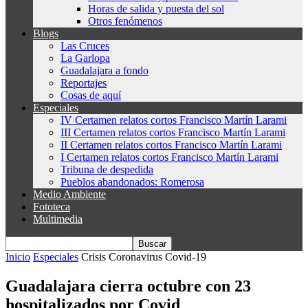
Horas de salida y puesta del sol
Otros fenómenos
Blogs
Las Cruces
La Garlopa
Guadalajara a fondo
Reportajes
Cosas de aquí
Especiales
IV Certamen relatos cortos Francisco Martín Larami
III Certamen relatos cortos Francisco Martín Larami
II Certamen relatos cortos Francisco Martín Larami
I Certamen relatos cortos Francisco Martín Larami
Tribuna de despedida
Pueblos abandonados: Romerosa
Medio Ambiente
Fototeca
Multimedia
Inicio
Especiales
Crisis Coronavirus Covid-19
Guadalajara cierra octubre con 23
hospitalizados por Covid