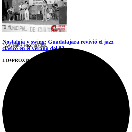
Nostalgia y swing: Guadalajara revivió el jazz
42 eventos encontrados.
clásico en el verano del 82
LO+PRÓXIMO (CITAS)