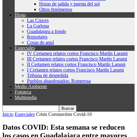
Horas de salida y puesta del sol
Otros fenómenos
Blogs
Las Cruces
La Garlopa
Guadalajara a fondo
Reportajes
Cosas de aquí
Especiales
IV Certamen relatos cortos Francisco Martín Larami
III Certamen relatos cortos Francisco Martín Larami
II Certamen relatos cortos Francisco Martín Larami
I Certamen relatos cortos Francisco Martín Larami
Tribuna de despedida
Pueblos abandonados: Romerosa
Medio Ambiente
Fototeca
Multimedia
Inicio
Especiales
Crisis Coronavirus Covid-19
Datos COVID: Esta semana se reducen
los casos en Guadalajara entre mayores