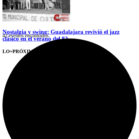
Nostalgia y swing: Guadalajara revivió el jazz
42 eventos encontrados.
clásico en el verano del 82
LO+PRÓXIMO (CITAS)