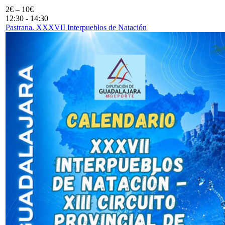
2€ – 10€
12:30
-
14:30
Pastrana. XXXVII Interpueblos de Natación