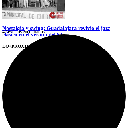
Nostalgia y swing: Guadalajara revivió el jazz
42 eventos encontrados.
clásico en el verano del 82
LO+PRÓXIMO (CITAS)