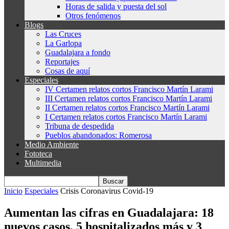
Horas de salida y puesta del sol
Otros fenómenos
Blogs
Las Cruces
La Garlopa
Guadalajara a fondo
Reportajes
Cosas de aquí
Especiales
IV Certamen relatos cortos Francisco Martín Larami
III Certamen relatos cortos Francisco Martín Larami
II Certamen relatos cortos Francisco Martín Larami
I Certamen relatos cortos Francisco Martín Larami
Tribuna de despedida
Pueblos abandonados: Romerosa
Medio Ambiente
Fototeca
Multimedia
Inicio
Especiales
Crisis Coronavirus Covid-19
Aumentan las cifras en Guadalajara: 18
nuevos casos, 5 hospitalizados más y 3