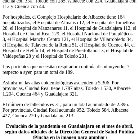
cuenta con 330, Toledo con 285, Albacete con 224, Guadalajara con
112 y Cuenca con 44.
Por hospitales, el Complejo Hospitalario de Albacete tiene 164
hospitalizados, el Hospital de Almansa 12, el Hospital de Tomelloso
28, el Hospital de Manzanares 11, el Hospital de Guadalajara 112, el
Hospital de Ciudad Real 129, el Hospital Nacional de Parapléjicos
3, el Hospital Mancha Centro 121, el Hospital de Villarrobledo 34,
el Hospital de Talavera de la Reina 51, el Hospital de Cuenca 44, el
Hospital de Hellín 14, el Hospital de Puertollano 13, el Hospital de
Valdepeñas 28 y el Hospital de Toledo 231.
Los pacientes que necesitan respirador continúa disminuyendo, 7
respecto a ayer, para un total de 189.
Asimismo, las altas epidemiológicas ascienden a 5.306. Por
provincias, Ciudad Real tiene 1.787 altas, Toledo 1.530, Albacete
1.204, Cuenca 464 y Guadalajara 321.
El número de fallecidos es 31, para un total acumulado de 2.396.
Por provincias, Ciudad Real acumula 952, Toledo 584, Albacete
427, Cuenca 220 y Guadalajara 213.
Evolución de la pandemia en Guadalajara en el mes de abril,
según datos oficiales de la Dirección General de Salud Pública
(Pincha en la imagen para ampliar)