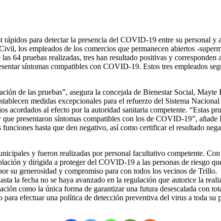
est rápidos para detectar la presencia del COVID-19 entre su personal y 
Civil, los empleados de los comercios que permanecen abiertos -supermer
e las 64 pruebas realizadas, tres han resultado positivas y corresponden
sentar síntomas compatibles con COVID-19. Estos tres empleados seguir
zación de las pruebas”, asegura la concejala de Bienestar Social, Mayte 
establecen medidas excepcionales para el refuerzo del Sistema Nacional de
rios acordados al efecto por la autoridad sanitaria competente. “Estas pru
 y que presentaron síntomas compatibles con los de COVID-19”, añade Bl
 funciones hasta que den negativo, así como certificar el resultado negati
icipales y fueron realizadas por personal facultativo competente. Con e
blación y dirigida a proteger del COVID-19 a las personas de riesgo q
, por su generosidad y compromiso para con todos los vecinos de Trillo.
ta la fecha no se haya avanzado en la regulación que autorice la reali
tuación como la única forma de garantizar una futura desescalada con tota
so para efectuar una política de detección preventiva del virus a toda s