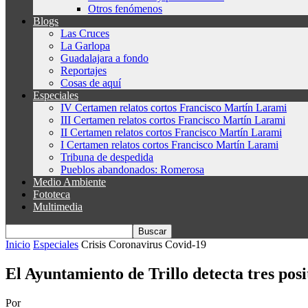
Otros fenómenos
Blogs
Las Cruces
La Garlopa
Guadalajara a fondo
Reportajes
Cosas de aquí
Especiales
IV Certamen relatos cortos Francisco Martín Larami
III Certamen relatos cortos Francisco Martín Larami
II Certamen relatos cortos Francisco Martín Larami
I Certamen relatos cortos Francisco Martín Larami
Tribuna de despedida
Pueblos abandonados: Romerosa
Medio Ambiente
Fototeca
Multimedia
Inicio
Especiales
Crisis Coronavirus Covid-19
El Ayuntamiento de Trillo detecta tres po
Por