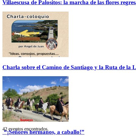
Villaescusa de Palositos: la marcha de las flores regre
Charla sobre el Camino de Santiago y la Ruta de la L
42 eventos encontrados.
“¡Señores hermanos, a caballo!”