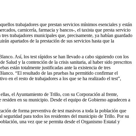
aquellos trabajadores que prestan servicios mínimos esenciales y están
cados, carnicería, farmacia y bancos-, el taxista que presta servicio
 a tres trabajadores municipales que, precisamente, ya habían guardado
án apartados de la prestación de sus servicios hasta que la
Blanco. Así, los test rápidos se han llevado a cabo siguiendo con los
 Salud y la contención de la crisis sanitaria, al haber sido prescritos
ebas están totalmente justificadas ante la existencia de tres
anco. “El resultado de las pruebas ha permitido confirmar el
vo en el resto de trabajadores a los que se ha realizado el test”,
llas, el Ayuntamiento de Trillo, con su Corporación al frente,
ue residen en su municipio. Desde el equipo de Gobierno agradecen a
zación de forma preventiva de test masivos a toda la población que
l seguridad para todos los residentes del municipio de Trillo. Por su
u población, una vez que se permita desde el Organismo Estatal y