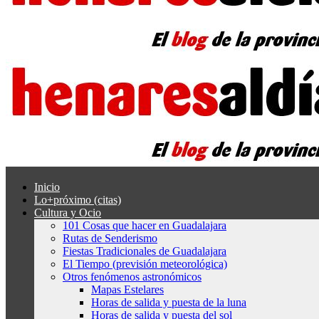
Inicio
Lo+próximo (citas)
Cultura y Ocio
101 Cosas que hacer en Guadalajara
Rutas de Senderismo
Fiestas Tradicionales de Guadalajara
El Tiempo (previsión meteorológica)
Otros fenómenos astronómicos
Mapas Estelares
Horas de salida y puesta de la luna
Horas de salida y puesta del sol