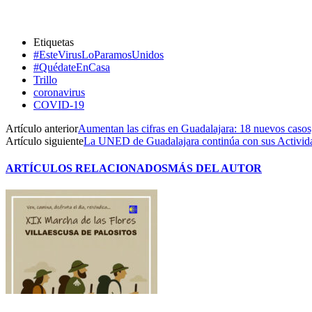
Etiquetas
#EsteVirusLoParamosUnidos
#QuédateEnCasa
Trillo
coronavirus
COVID-19
Artículo anterior
Aumentan las cifras en Guadalajara: 18 nuevos casos,
Artículo siguiente
La UNED de Guadalajara continúa con sus Activida
ARTÍCULOS RELACIONADOS
MÁS DEL AUTOR