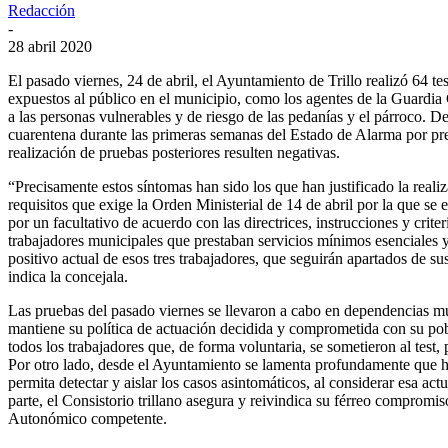
Redacción
-
28 abril 2020
El pasado viernes, 24 de abril, el Ayuntamiento de Trillo realizó 64 t
expuestos al público en el municipio, como los agentes de la Guardia 
a las personas vulnerables y de riesgo de las pedanías y el párroco. D
cuarentena durante las primeras semanas del Estado de Alarma por pre
realización de pruebas posteriores resulten negativas.
“Precisamente estos síntomas han sido los que han justificado la reali
requisitos que exige la Orden Ministerial de 14 de abril por la que se 
por un facultativo de acuerdo con las directrices, instrucciones y crite
trabajadores municipales que prestaban servicios mínimos esenciales
positivo actual de esos tres trabajadores, que seguirán apartados de sus
indica la concejala.
Las pruebas del pasado viernes se llevaron a cabo en dependencias mun
mantiene su política de actuación decidida y comprometida con su po
todos los trabajadores que, de forma voluntaria, se sometieron al test
Por otro lado, desde el Ayuntamiento se lamenta profundamente que has
permita detectar y aislar los casos asintomáticos, al considerar esa ac
parte, el Consistorio trillano asegura y reivindica su férreo compromi
Autonómico competente.