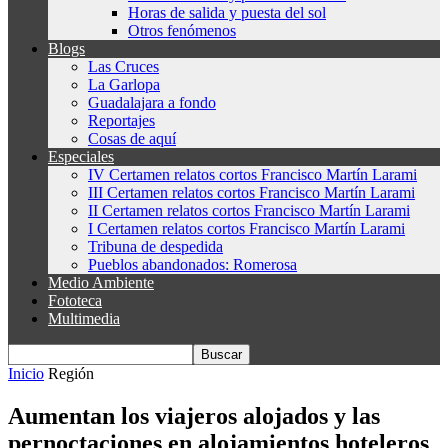
Horas de salida y puesta del sol
Otros fenómenos
Blogs
Las Cruces
La Garlopa
Guadalajara a fondo
Reportajes
Cosas de aquí
Especiales
IV Certamen relatos cortos Francisco Martín Larami
III Certamen relatos cortos Francisco Martín Larami
II Certamen relatos cortos Francisco Martín Larami
I Certamen relatos cortos Francisco Martín Larami
Tribuna de despedida
Pueblos abandonados: Romerosa
Medio Ambiente
Fototeca
Multimedia
Inicio
Región
Aumentan los viajeros alojados y las
pernoctaciones en alojamientos hoteleros