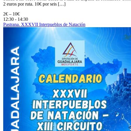
2 euros por ruta. 10€ por seis […]
2€ – 10€
12:30
-
14:30
Pastrana. XXXVII Interpueblos de Natación