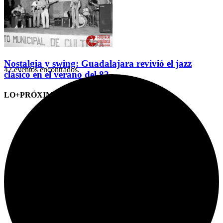
Nostalgia y swing: Guadalajara revivió el jazz
42 eventos encontrados.
clásico en el verano del 82
LO+PRÓXIMO (CITAS)