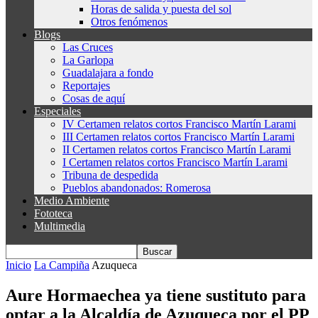
Horas de salida y puesta del sol
Otros fenómenos
Blogs
Las Cruces
La Garlopa
Guadalajara a fondo
Reportajes
Cosas de aquí
Especiales
IV Certamen relatos cortos Francisco Martín Larami
III Certamen relatos cortos Francisco Martín Larami
II Certamen relatos cortos Francisco Martín Larami
I Certamen relatos cortos Francisco Martín Larami
Tribuna de despedida
Pueblos abandonados: Romerosa
Medio Ambiente
Fototeca
Multimedia
Inicio
La Campiña
Azuqueca
Aure Hormaechea ya tiene sustituto para
optar a la Alcaldía de Azuqueca por el PP