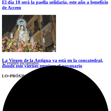
El día 10 será la paella solidaria, este año a beneficio
de Accem
La Virgen de la Antigua ya está en la concatedral,
42 eventos encontrados.
donde este viernes empieza el novenario
LO+PRÓXIMO (CITAS)