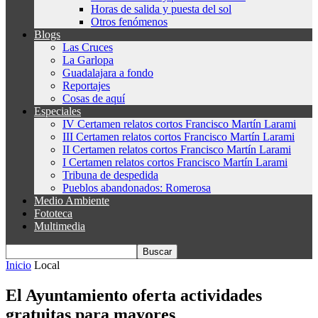
Horas de salida y puesta del sol
Otros fenómenos
Blogs
Las Cruces
La Garlopa
Guadalajara a fondo
Reportajes
Cosas de aquí
Especiales
IV Certamen relatos cortos Francisco Martín Larami
III Certamen relatos cortos Francisco Martín Larami
II Certamen relatos cortos Francisco Martín Larami
I Certamen relatos cortos Francisco Martín Larami
Tribuna de despedida
Pueblos abandonados: Romerosa
Medio Ambiente
Fototeca
Multimedia
Inicio
Local
El Ayuntamiento oferta actividades
gratuitas para mayores