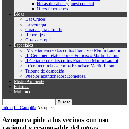
Horas de salida y puesta del sol
Otros fenómenos
Blogs
Las Cruces
La Garlopa
Guadalajara a fondo
Reportajes
Cosas de aquí
Especiales
IV Certamen relatos cortos Francisco Martín Larami
III Certamen relatos cortos Francisco Martín Larami
II Certamen relatos cortos Francisco Martín Larami
I Certamen relatos cortos Francisco Martín Larami
Tribuna de despedida
Pueblos abandonados: Romerosa
Medio Ambiente
Fototeca
Multimedia
Inicio
La Campiña
Azuqueca
Azuqueca pide a los vecinos «un uso
racional y responsable del agua»