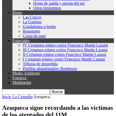
Horas de salida y puesta del sol
Otros fenómenos
Blogs
Las Cruces
La Garlopa
Guadalajara a fondo
Reportajes
Cosas de aquí
Especiales
IV Certamen relatos cortos Francisco Martín Larami
III Certamen relatos cortos Francisco Martín Larami
II Certamen relatos cortos Francisco Martín Larami
I Certamen relatos cortos Francisco Martín Larami
Tribuna de despedida
Pueblos abandonados: Romerosa
Medio Ambiente
Fototeca
Multimedia
Inicio
La Campiña
Azuqueca
Azuqueca sigue recordando a las víctimas
de los atentados del 11M