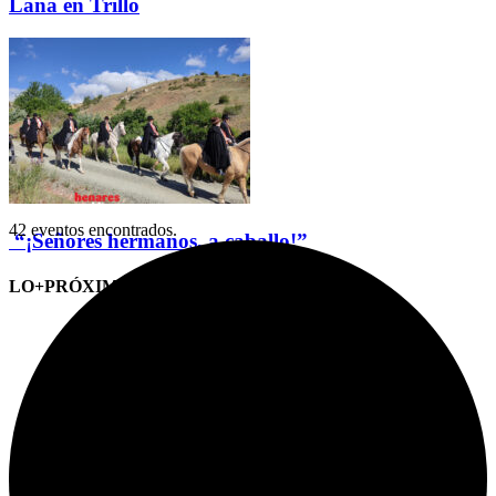
Lana en Trillo
42 eventos encontrados.
“¡Señores hermanos, a caballo!”
LO+PRÓXIMO (CITAS)