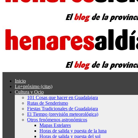
Inicio
Lo+próximo (citas)
Cultura y Ocio
101 Cosas que hacer en Guadalajara
Rutas de Senderismo
Fiestas Tradicionales de Guadalajara
El Tiempo (previsión meteorológica)
Otros fenómenos astronómicos
Mapas Estelares
Horas de salida y puesta de la luna
Horas de salida y puesta del sol