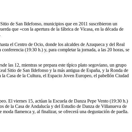
 Sitio de San Ildefonso, municipios que en 2011 suscribieron un
erda que «con la apertura de la fábrica de Vicasa, en la década de
.
’ hasta el Centro de Ocio, donde los alcaldes de Azuqueca y del Real
conferencia (19:30 h.) y, para completar la jornada, a las 20 horas, se
sde las 12, mientras se prepara este típico plato segoviano, un grupo
Real Sitio de San Ildefonso y la más antigua de España, y la Ronda de
n la Casa de la Cultura, el Espacio Joven Europeo, el pabellón Ciudad
peo. El viernes 15, actúan la Escuela de Danza Pepe Vento (19:30 h.)
rupos de la Casa de Andalucía y del Estudio de Danza de Villanueva de
 moda flamenca y, al finalizar, se ofrecerá una degustación de paella.