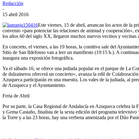
Redacción
-
15 abril 2016
Este viernes, 15 de abril, arrancan los actos de l
convenio «para potenciar las relaciones de amistad y cooperación», ex
los años 60 del siglo XX, llegaron muchos nuevos vecinos y vecinas a
En concreto, el viernes, a las 19 horas, la comitiva sale del Ayuntam
Sitio de San Ildefonso van a leer un manifiesto (19:15 h.). A continua
inaugura una exposición fotográfica.
Ya el sábado 16, se ofrece una judiada popular en el parque de La Cons
de dulzaineros ofrecerá un concierto», avanza la edil de Colaboració
Azuqueca participarán en una muestra. Los vales de la judiada, al pre
de Azuqueca y el Ayuntamiento.
Feria de Abril
Por su parte, la Casa Regional de Andalucía en Azuqueca celebra la F
y Gema Castaño, finalista de la sexta edición del programa televisivo 
la Torre y a las 23 horas, hay una verbena amenizada por el Dúo Pasión