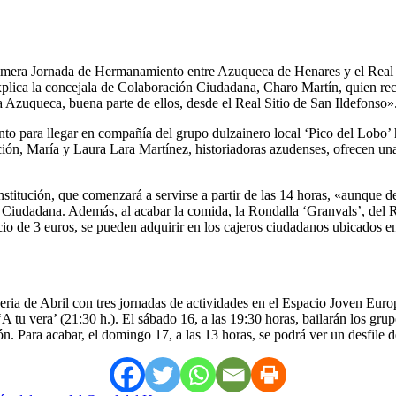
a primera Jornada de Hermanamiento entre Azuqueca de Henares y el Real
plica la concejala de Colaboración Ciudadana, Charo Martín, quien recu
 Azuqueca, buena parte de ellos, desde el Real Sitio de San Ildefonso»
iento para llegar en compañía del grupo dulzainero local ‘Pico del Lobo
ción, María y Laura Lara Martínez, historiadoras azudenses, ofrecen una 
titución, que comenzará a servirse a partir de las 14 horas, «aunque de
n Ciudadana. Además, al acabar la comida, la Rondalla ‘Granvals’, del 
cio de 3 euros, se pueden adquirir en los cajeros ciudadanos ubicados e
eria de Abril con tres jornadas de actividades en el Espacio Joven Euro
‘A tu vera’ (21:30 h.). El sábado 16, a las 19:30 horas, bailarán los g
. Para acabar, el domingo 17, a las 13 horas, se podrá ver un desfile de