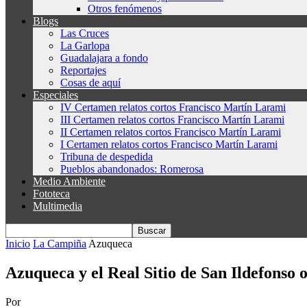
Otros fenómenos
Blogs
Las Cruces
La Garlopa
Guadalajara a fondo
Reportajes
Cosas de aquí
Especiales
IV Certamen relatos cortos Francisco Martín Larami
III Certamen relatos cortos Francisco Martín Larami
II Certamen relatos cortos Francisco Martín Larami
I Certamen relatos cortos Francisco Martín Larami
Tribuna de despedida
Pueblos abandonados: Romerosa
Medio Ambiente
Fototeca
Multimedia
Inicio
La Campiña
Azuqueca
Azuqueca y el Real Sitio de San Ildefonso
Por