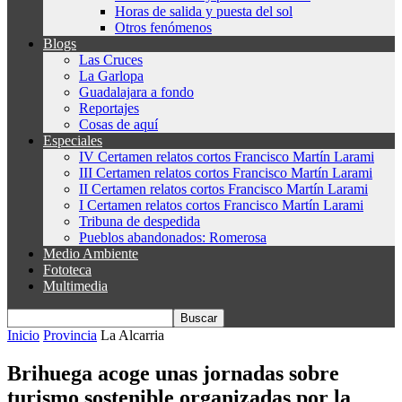
Horas de salida y puesta del sol
Otros fenómenos
Blogs
Las Cruces
La Garlopa
Guadalajara a fondo
Reportajes
Cosas de aquí
Especiales
IV Certamen relatos cortos Francisco Martín Larami
III Certamen relatos cortos Francisco Martín Larami
II Certamen relatos cortos Francisco Martín Larami
I Certamen relatos cortos Francisco Martín Larami
Tribuna de despedida
Pueblos abandonados: Romerosa
Medio Ambiente
Fototeca
Multimedia
Inicio
Provincia
La Alcarria
Brihuega acoge unas jornadas sobre
turismo sostenible organizadas por la