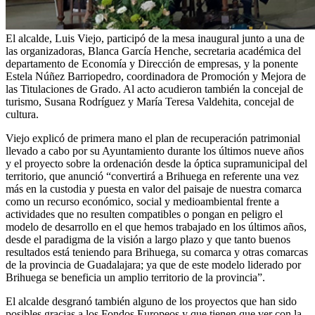
El alcalde, Luis Viejo, participó de la mesa inaugural junto a una de
las organizadoras, Blanca García Henche, secretaria académica del
departamento de Economía y Dirección de empresas, y la ponente
Estela Núñez Barriopedro, coordinadora de Promoción y Mejora de
las Titulaciones de Grado. Al acto acudieron también la concejal de
turismo, Susana Rodríguez y María Teresa Valdehita, concejal de
cultura.
Viejo explicó de primera mano el plan de recuperación patrimonial
llevado a cabo por su Ayuntamiento durante los últimos nueve años
y el proyecto sobre la ordenación desde la óptica supramunicipal del
territorio, que anunció “convertirá a Brihuega en referente una vez
más en la custodia y puesta en valor del paisaje de nuestra comarca
como un recurso económico, social y medioambiental frente a
actividades que no resulten compatibles o pongan en peligro el
modelo de desarrollo en el que hemos trabajado en los últimos años,
desde el paradigma de la visión a largo plazo y que tanto buenos
resultados está teniendo para Brihuega, su comarca y otras comarcas
de la provincia de Guadalajara; ya que de este modelo liderado por
Brihuega se beneficia un amplio territorio de la provincia”.
El alcalde desgranó también alguno de los proyectos que han sido
posibles gracias a los Fondos Europeos y que tienen que ver con la