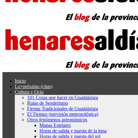
Inicio
Lo+próximo (citas)
Cultura y Ocio
101 Cosas que hacer en Guadalajara
Rutas de Senderismo
Fiestas Tradicionales de Guadalajara
El Tiempo (previsión meteorológica)
Otros fenómenos astronómicos
Mapas Estelares
Horas de salida y puesta de la luna
Horas de salida y puesta del sol