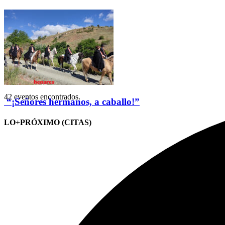
42 eventos encontrados.
“¡Señores hermanos, a caballo!”
LO+PRÓXIMO (CITAS)