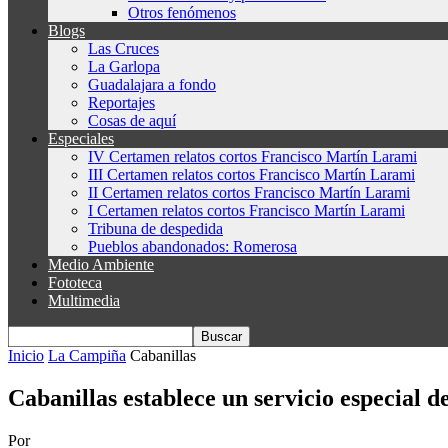
Otros fenómenos
Blogs
Las Cruces
La Garlopa
Guadalajara a fondo
Reportajes
Cosas de aquí
Especiales
IV Certamen relatos cortos Francisco Martín Larami
III Certamen relatos cortos Francisco Martín Larami
II Certamen relatos cortos Francisco Martín Larami
I Certamen relatos cortos Francisco Martín Larami
Tribuna de despedida
Pueblos abandonados: Romerosa
Medio Ambiente
Fototeca
Multimedia
Inicio
La Campiña
Cabanillas
Cabanillas establece un servicio especial 
Por