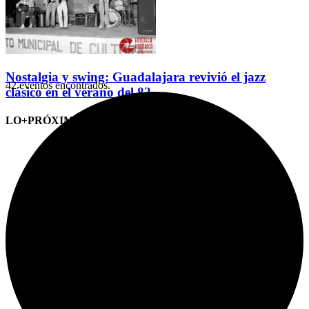
Nostalgia y swing: Guadalajara revivió el jazz
42 eventos encontrados.
clásico en el verano del 82
LO+PRÓXIMO (CITAS)