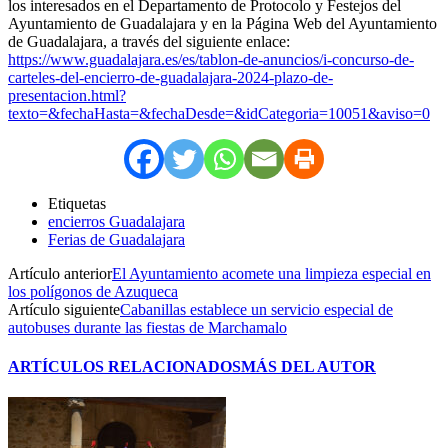
los interesados en el Departamento de Protocolo y Festejos del
Ayuntamiento de Guadalajara y en la Página Web del Ayuntamiento
de Guadalajara, a través del siguiente enlace:
https://www.guadalajara.es/es/tablon-de-anuncios/i-concurso-de-
carteles-del-encierro-de-guadalajara-2024-plazo-de-
presentacion.html?
texto=&fechaHasta=&fechaDesde=&idCategoria=10051&aviso=0
Etiquetas
encierros Guadalajara
Ferias de Guadalajara
Artículo anterior
El Ayuntamiento acomete una limpieza especial en
los polígonos de Azuqueca
Artículo siguiente
Cabanillas establece un servicio especial de
autobuses durante las fiestas de Marchamalo
ARTÍCULOS RELACIONADOS
MÁS DEL AUTOR