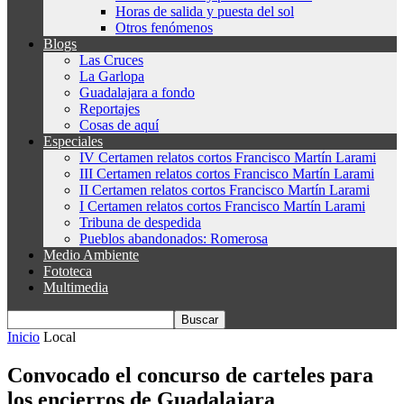
Horas de salida y puesta del sol
Otros fenómenos
Blogs
Las Cruces
La Garlopa
Guadalajara a fondo
Reportajes
Cosas de aquí
Especiales
IV Certamen relatos cortos Francisco Martín Larami
III Certamen relatos cortos Francisco Martín Larami
II Certamen relatos cortos Francisco Martín Larami
I Certamen relatos cortos Francisco Martín Larami
Tribuna de despedida
Pueblos abandonados: Romerosa
Medio Ambiente
Fototeca
Multimedia
Inicio
Local
Convocado el concurso de carteles para
los encierros de Guadalajara