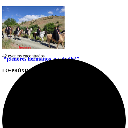
42 eventos encontrados.
“¡Señores hermanos, a caballo!”
LO+PRÓXIMO (CITAS)