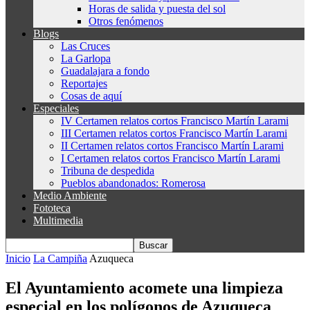
Horas de salida y puesta del sol
Otros fenómenos
Blogs
Las Cruces
La Garlopa
Guadalajara a fondo
Reportajes
Cosas de aquí
Especiales
IV Certamen relatos cortos Francisco Martín Larami
III Certamen relatos cortos Francisco Martín Larami
II Certamen relatos cortos Francisco Martín Larami
I Certamen relatos cortos Francisco Martín Larami
Tribuna de despedida
Pueblos abandonados: Romerosa
Medio Ambiente
Fototeca
Multimedia
Inicio
La Campiña
Azuqueca
El Ayuntamiento acomete una limpieza
especial en los polígonos de Azuqueca