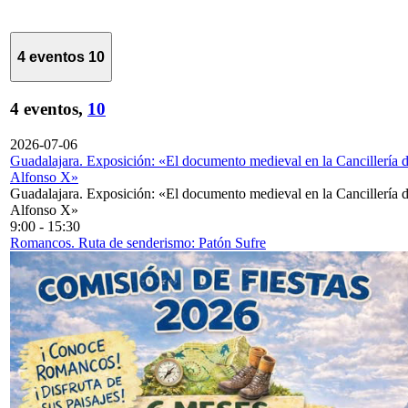
4 eventos
10
4 eventos,
10
2026-07-06
Guadalajara. Exposición: «El documento medieval en la Cancillería 
Alfonso X»
Guadalajara. Exposición: «El documento medieval en la Cancillería 
Alfonso X»
9:00
-
15:30
Romancos. Ruta de senderismo: Patón Sufre