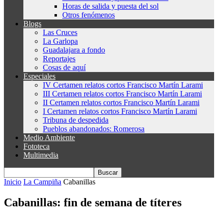
Horas de salida y puesta del sol
Otros fenómenos
Blogs
Las Cruces
La Garlopa
Guadalajara a fondo
Reportajes
Cosas de aquí
Especiales
IV Certamen relatos cortos Francisco Martín Larami
III Certamen relatos cortos Francisco Martín Larami
II Certamen relatos cortos Francisco Martín Larami
I Certamen relatos cortos Francisco Martín Larami
Tribuna de despedida
Pueblos abandonados: Romerosa
Medio Ambiente
Fototeca
Multimedia
Inicio
La Campiña
Cabanillas
Cabanillas: fin de semana de títeres