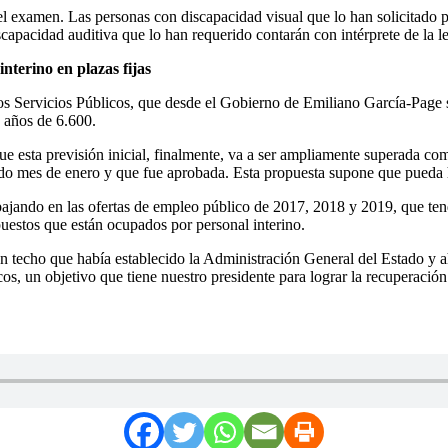
del examen. Las personas con discapacidad visual que lo han solicitado 
capacidad auditiva que lo han requerido contarán con intérprete de la l
nterino en plazas fijas
s Servicios Públicos, que desde el Gobierno de Emiliano García-Page s
o años de 6.600.
e esta previsión inicial, finalmente, va a ser ampliamente superada com
do mes de enero y que fue aprobada. Esta propuesta supone que pueda ha
ajando en las ofertas de empleo público de 2017, 2018 y 2019, que tend
 puestos que están ocupados por personal interino.
 techo que había establecido la Administración General del Estado y aho
icos, un objetivo que tiene nuestro presidente para lograr la recuperació