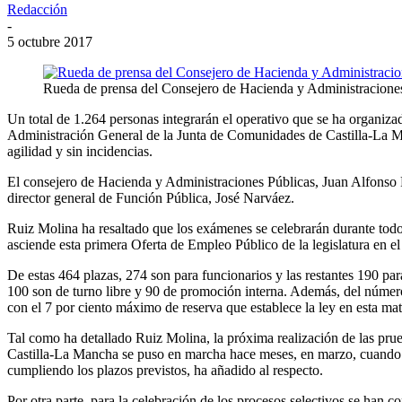
Redacción
-
5 octubre 2017
Rueda de prensa del Consejero de Hacienda y Administracione
Un total de 1.264 personas integrarán el operativo que se ha organiz
Administración General de la Junta de Comunidades de Castilla-La Man
agilidad y sin incidencias.
El consejero de Hacienda y Administraciones Públicas, Juan Alfonso R
director general de Función Pública, José Narváez.
Ruiz Molina ha resaltado que los exámenes se celebrarán durante todos
asciende esta primera Oferta de Empleo Público de la legislatura en e
De estas 464 plazas, 274 son para funcionarios y las restantes 190 para
100 son de turno libre y 90 de promoción interna. Además, del número 
con el 7 por ciento máximo de reserva que establece la ley en esta mat
Tal como ha detallado Ruiz Molina, la próxima realización de las prue
Castilla-La Mancha se puso en marcha hace meses, en marzo, cuando se 
cumpliendo los plazos previstos, ha añadido al respecto.
Por otra parte, para la celebración de los procesos selectivos se han c