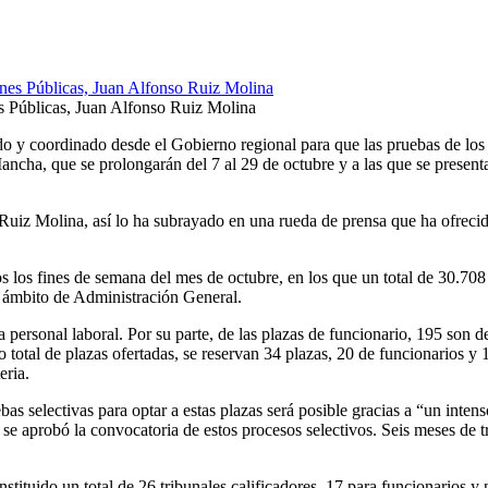
s Públicas, Juan Alfonso Ruiz Molina
ado y coordinado desde el Gobierno regional para que las pruebas de lo
cha, que se prolongarán del 7 al 29 de octubre y a las que se presentar
uiz Molina, así lo ha subrayado en una rueda de prensa que ha ofrecid
 los fines de semana del mes de octubre, en los que un total de 30.708 
l ámbito de Administración General.
 personal laboral. Por su parte, de las plazas de funcionario, 195 son de
total de plazas ofertadas, se reservan 34 plazas, 20 de funcionarios y
eria.
bas selectivas para optar a estas plazas será posible gracias a “un inte
aprobó la convocatoria de estos procesos selectivos. Seis meses de tra
onstituido un total de 26 tribunales calificadores, 17 para funcionarios 