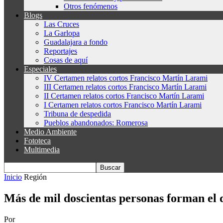
Otros fenómenos
Blogs
Las Cruces
La Garlopa
Guadalajara a fondo
Reportajes
Cosas de aquí
Especiales
IV Certamen relatos cortos Francisco Martín Larami
III Certamen relatos cortos Francisco Martín Larami
II Certamen relatos cortos Francisco Martín Larami
I Certamen relatos cortos Francisco Martín Larami
Tribuna de despedida
Pueblos abandonados: Romerosa
Medio Ambiente
Fototeca
Multimedia
Inicio
Región
Más de mil doscientas personas forman el d
Por