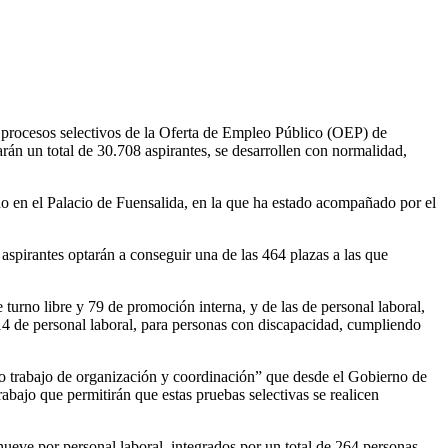
s procesos selectivos de la Oferta de Empleo Público (OEP) de
án un total de 30.708 aspirantes, se desarrollen con normalidad,
o en el Palacio de Fuensalida, en la que ha estado acompañado por el
aspirantes optarán a conseguir una de las 464 plazas a las que
 turno libre y 79 de promoción interna, y de las de personal laboral,
 14 de personal laboral, para personas con discapacidad, cumpliendo
nso trabajo de organización y coordinación” que desde el Gobierno de
bajo que permitirán que estas pruebas selectivas se realicen
y nueve por personal laboral, integrados por un total de 264 personas