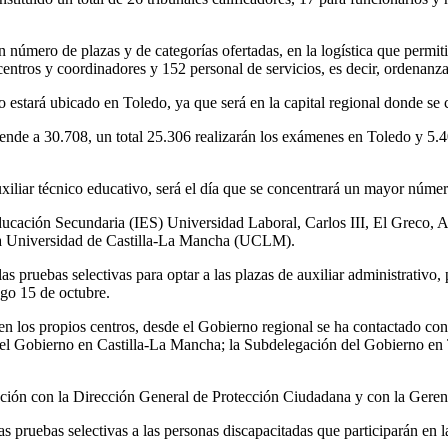
número de plazas y de categorías ofertadas, en la logística que permitir
centros y coordinadores y 152 personal de servicios, es decir, ordenanza
o estará ubicado en Toledo, ya que será en la capital regional donde se
ciende a 30.708, un total 25.306 realizarán los exámenes en Toledo y 5.4
uxiliar técnico educativo, será el día que se concentrará un mayor númer
 Educación Secundaria (IES) Universidad Laboral, Carlos III, El Greco, 
 la Universidad de Castilla-La Mancha (UCLM).
s pruebas selectivas para optar a las plazas de auxiliar administrativo, 
ngo 15 de octubre.
n los propios centros, desde el Gobierno regional se ha contactado con
 del Gobierno en Castilla-La Mancha; la Subdelegación del Gobierno en
ación con la Dirección General de Protección Ciudadana y con la Geren
s pruebas selectivas a las personas discapacitadas que participarán en l