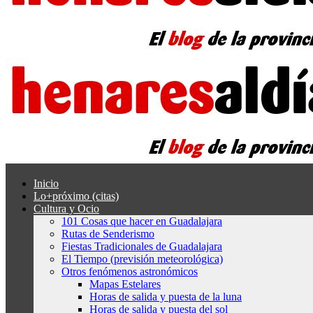
Inicio
Lo+próximo (citas)
Cultura y Ocio
101 Cosas que hacer en Guadalajara
Rutas de Senderismo
Fiestas Tradicionales de Guadalajara
El Tiempo (previsión meteorológica)
Otros fenómenos astronómicos
Mapas Estelares
Horas de salida y puesta de la luna
Horas de salida y puesta del sol