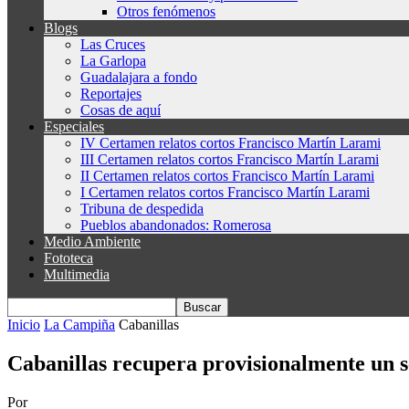
Otros fenómenos
Blogs
Las Cruces
La Garlopa
Guadalajara a fondo
Reportajes
Cosas de aquí
Especiales
IV Certamen relatos cortos Francisco Martín Larami
III Certamen relatos cortos Francisco Martín Larami
II Certamen relatos cortos Francisco Martín Larami
I Certamen relatos cortos Francisco Martín Larami
Tribuna de despedida
Pueblos abandonados: Romerosa
Medio Ambiente
Fototeca
Multimedia
Inicio
La Campiña
Cabanillas
Cabanillas recupera provisionalmente un se
Por