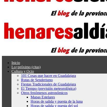
Inicio
Lo+próximo (citas)
Cultura y Ocio
101 Cosas que hacer en Guadalajara
Rutas de Senderismo
Fiestas Tradicionales de Guadalajara
El Tiempo (previsión meteorológica)
Otros fenómenos astronómicos
Mapas Estelares
Horas de salida y puesta de la luna
Horas de salida y puesta del sol