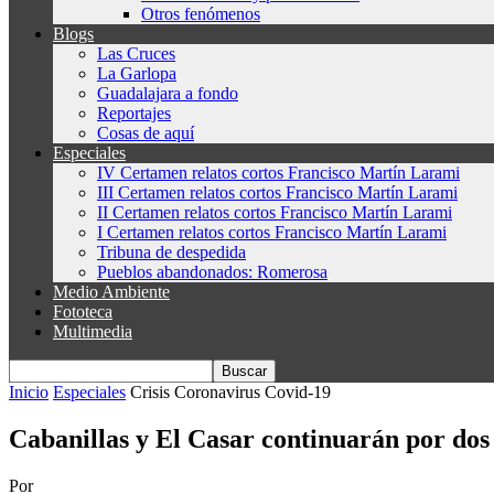
Otros fenómenos
Blogs
Las Cruces
La Garlopa
Guadalajara a fondo
Reportajes
Cosas de aquí
Especiales
IV Certamen relatos cortos Francisco Martín Larami
III Certamen relatos cortos Francisco Martín Larami
II Certamen relatos cortos Francisco Martín Larami
I Certamen relatos cortos Francisco Martín Larami
Tribuna de despedida
Pueblos abandonados: Romerosa
Medio Ambiente
Fototeca
Multimedia
Inicio
Especiales
Crisis Coronavirus Covid-19
Cabanillas y El Casar continuarán por dos
Por