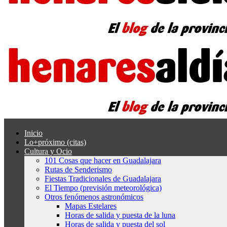
Inicio
Lo+próximo (citas)
Cultura y Ocio
101 Cosas que hacer en Guadalajara
Rutas de Senderismo
Fiestas Tradicionales de Guadalajara
El Tiempo (previsión meteorológica)
Otros fenómenos astronómicos
Mapas Estelares
Horas de salida y puesta de la luna
Horas de salida y puesta del sol