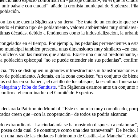
l mencionado espacio conforman un «paisaje cultural», en el que la Ci
unir paisaje con ciudad”, añade la cronista municipal de Sigüenza, Pi
 población.
on las que cuenta Sigüenza y su tierra. “Se trata de un contexto que se 
iendo el mismo tipo de poblamiento, valores ambientales muy similares
imas décadas, debido a fenómenos como la industrialización, la urbaniz
congelados en el tiempo. Por ejemplo, las pedanías pertenecientes a e
ino municipal también presenta unas dimensiones muy similares –en cua
s núcleos son las mismas que antaño. Existe una ciudad predominante, 
 población episcopal “no se puede entender sin sus pedanías”, confirma
cia. “No se distinguen ni grandes infraestructuras ni transformaciones 
ipo de poblamiento. Además, en la zona coexisten “un conjunto de biene
s estilos en su haber–, el castillo de los obispos, la escultura funeraria
 Pelegrina y Riba de Santiuste
. “En Sigüenza estamos ante un conjunto m
 confirma el coordinador del Comité de Expertos.
a declarada Patrimonio Mundial. “Éste es un reto muy complicado, porqu
ados creen que –con la cooperación– de todos se podría alcanzar.
sido extraordinaria. La ciudadanía se ha mostrado dispuesta a colabora
e posea cada cual. Se constituye como una idea transversal”. De hecho, l
a en una más de las ciudades Patrimonio de Castilla–La Mancha”, expli