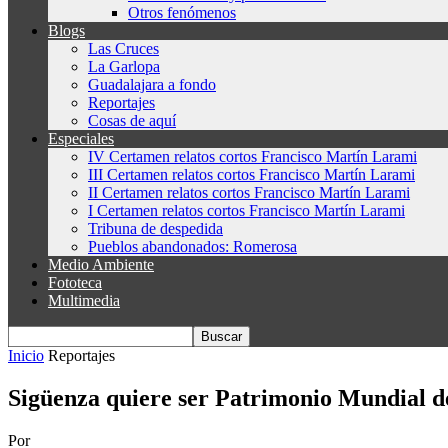
Otros fenómenos
Blogs
Las Cruces
La Garlopa
Guadalajara a fondo
Reportajes
Cosas de aquí
Especiales
IV Certamen relatos cortos Francisco Martín Larami
III Certamen relatos cortos Francisco Martín Larami
II Certamen relatos cortos Francisco Martín Larami
I Certamen relatos cortos Francisco Martín Larami
Tribuna de despedida
Pueblos abandonados: Romerosa
Medio Ambiente
Fototeca
Multimedia
Inicio
Reportajes
Sigüenza quiere ser Patrimonio Mundial
Por