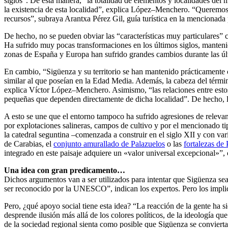
siglos”. De esta manera, “la totalidad de elementos y localidades de
la existencia de esta localidad”, explica López–Menchero. “Queremos 
recursos”, subraya Arantxa Pérez Gil, guía turística en la mencionada
De hecho, no se pueden obviar las “características muy particulares” c
Ha sufrido muy pocas transformaciones en los últimos siglos, manten
zonas de España y Europa han sufrido grandes cambios durante las últ
En cambio, “Sigüenza y su territorio se han mantenido prácticamente 
similar al que poseían en la Edad Media. Además, la cabeza del térm
explica Víctor López–Menchero. Asimismo, “las relaciones entre esto
pequeñas que dependen directamente de dicha localidad”. De hecho, la
A esto se une que el entorno tampoco ha sufrido agresiones de relevan
por explotaciones salineras, campos de cultivo y por el mencionado t
la catedral seguntina –comenzada a construir en el siglo XII y con vario
de Carabias, el
conjunto amurallado de Palazuelos
o las
fortalezas de
integrado en este paisaje adquiere un «valor universal excepcional»”,
Una idea con gran predicamento…
Dichos argumentos van a ser utilizados para intentar que Sigüenza se
ser reconocido por la UNESCO”, indican los expertos. Pero los implic
Pero, ¿qué apoyo social tiene esta idea? “La reacción de la gente ha 
desprende ilusión más allá de los colores políticos, de la ideología qu
de la sociedad regional sienta como posible que Sigüenza se conviert