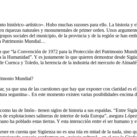
histórico–artístico». Hubo muchas razones para ello. La historia y el 
eden riquezas naturales y monumentales de primer orden. Unos argumento
s y grupos sociales del municipio, de la provincia y de la región se han 
en Patrimonio Mundial…
 que “la Convención de 1972 para la Protección del Patrimonio Mundial 
a la Humanidad”. Y es justamente lo que quieren demostrar desde Sigü
 de Cuenca y Toledo, la herencia de la industria del mercurio de Almadén
trimonio Mundial?
ar, ya que una de las cuestiones que hay que exponer con claridad es el
a seguntina–. En este momento existen varias posibilidades encima de 
como las de Imón– tienen siglos de historia a sus espaldas. “Entre Sigü
s de explotaciones salineras de interior de toda Europa”, asegura López
umano ha poblado estas tierras. Y esta interacción entre el ser humano 
 tener en cuenta que Sigüenza no es una isla en mitad de la nada, sino q