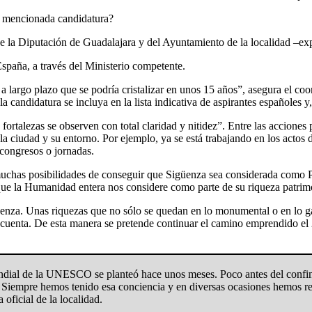
la mencionada candidatura?
 la Diputación de Guadalajara y del Ayuntamiento de la localidad –exp
paña, a través del Ministerio competente.
 a largo plazo que se podría cristalizar en unos 15 años”, asegura el c
la candidatura se incluya en la lista indicativa de aspirantes españole
fortalezas se observen con total claridad y nitidez”. Entre las acciones p
n la ciudad y su entorno. Por ejemplo, ya se está trabajando en los actos 
 congresos o jornadas.
en muchas posibilidades de conseguir que Sigüenza sea considerada co
ue la Humanidad entera nos considere como parte de su riqueza patrimo
üenza. Unas riquezas que no sólo se quedan en lo monumental o en lo g
en cuenta. De esta manera se pretende continuar el camino emprendido e
undial de la UNESCO se planteó hace unos meses. Poco antes del conf
 Siempre hemos tenido esa conciencia y en diversas ocasiones hemos ref
 oficial de la localidad.