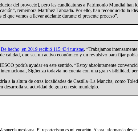
ctor del proyecto], pero las candidaturas a Patrimonio Mundial han id
cación”, rememora Martínez Taboada. Por ello, han reconducido la idea h
 el que vamos a llevar adelante durante el presente proceso”.
.
De hecho, en 2019 recibió 115.434 turistas
. “Trabajamos intensamente 
o, de calidad, que sea un activo económico y un revulsivo para fijar po
SCO podría ayudar en este sentido. “Estoy absolutamente convencida d
l internacional, Sigüenza todavía no cuenta con una gran visibilidad, pe
ndría a la altura de otras localidades de Castilla–La Mancha, como Tol
n desarrolla su actividad de guía en este municipio.
 Masonería mexicana. El reporterismo es mi vocación. Ahora informando desde G