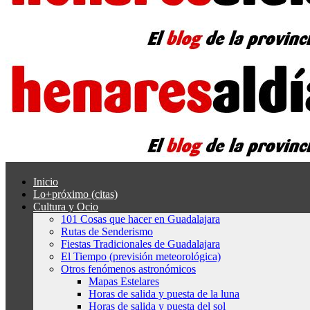
Inicio
Lo+próximo (citas)
Cultura y Ocio
101 Cosas que hacer en Guadalajara
Rutas de Senderismo
Fiestas Tradicionales de Guadalajara
El Tiempo (previsión meteorológica)
Otros fenómenos astronómicos
Mapas Estelares
Horas de salida y puesta de la luna
Horas de salida y puesta del sol