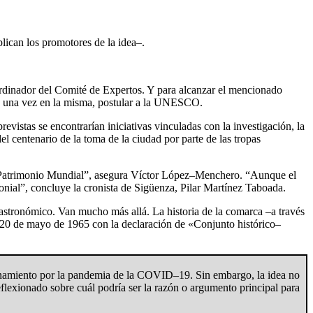
lican los promotores de la idea–.
oordinador del Comité de Expertos. Y para alcanzar el mencionado
s y, una vez en la misma, postular a la UNESCO.
revistas se encontrarían iniciativas vinculadas con la investigación, la
del centenario de la toma de la ciudad por parte de las tropas
mo Patrimonio Mundial”, asegura Víctor López–Menchero. “Aunque el
nial”, concluye la cronista de Sigüenza, Pilar Martínez Taboada.
astronómico. Van mucho más allá. La historia de la comarca –a través
l 20 de mayo de 1965 con la declaración de «Conjunto histórico–
inamiento por la pandemia de la COVID–19. Sin embargo, la idea no
lexionado sobre cuál podría ser la razón o argumento principal para