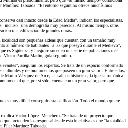
udad Mitrada es predominante, pero que –al mismo tiempo– condiciona
lar Martínez Taboada. “El entorno seguntino ofrece muchísimos
conserva casi intacto desde la Edad Media”, indican los especialistas.
 e –incluso– una demografía muy parecida. Al mismo tiempo, otras
ación o la edificación de grandes obras.
sta localidad son pequeñas aldeas que cuentan con un tamaño muy
nto al número de habitantes– a las que poseyó durante el Medievo”,
que es Sigüenza, y luego se suceden una serie de poblaciones más
 Víctor Parrilla Martín, guía seguntino.
relevantes”, aseguran los expertos. Se trata de un espacio conformado
s culturales y de monumentos que poseen un gran valor”. Entre ellos,
 de Martín Vázquez de Arce, las salinas históricas, la iglesia románica
onumental que, por sí sólo, cuenta con un gran valor, pero que
e es muy difícil conseguir esta calificación. Todo el mundo quiere
r”, explica Víctor López–Menchero. “Se trata de un proyecto que
o que pretenden los responsables de esta iniciativa es que “la totalidad
ca Pilar Martínez Taboada.