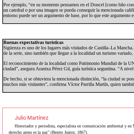
Por ejemplo, “en su momento pensamos en el Doncel [como hilo condu
un catedral o por una imagen se pueda conseguir la mencionada califi
entorno puede ser un argumento de base, por lo que este argumento es
Buenas expectativas turísticas
Sigüenza es uno de los lugares más visitados de Castilla–La Mancha
de la serie, sino también que llegue a la localidad un turismo variad
El reconocimiento de la localidad como Patrimonio Mundial de la UNE
ciudad”, asegura Arantxa Pérez Gil, guía turística seguntina. “A nive
De hecho, si se obtuviera la mencionada distinción, “la ciudad se po
muchos más visitantes”, confirma Víctor Parrilla Martín, quien tambié
Julio Martínez
Historiador y periodista, especialista en comunicación ambiental y en
derecho ajeno es la paz” (Benito Juárez, 1867).