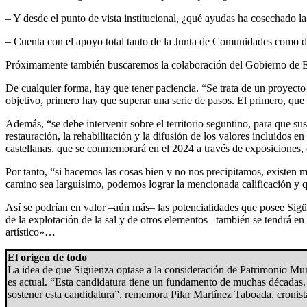
– Y desde el punto de vista institucional, ¿qué ayudas ha cosechado 
– Cuenta con el apoyo total tanto de la Junta de Comunidades como de
Próximamente también buscaremos la colaboración del Gobierno de Es
De cualquier forma, hay que tener paciencia. “Se trata de un proyecto
objetivo, primero hay que superar una serie de pasos. El primero, que 
Además, “se debe intervenir sobre el territorio seguntino, para que sus 
restauración, la rehabilitación y la difusión de los valores incluidos e
castellanas, que se conmemorará en el 2024 a través de exposiciones,
Por tanto, “si hacemos las cosas bien y no nos precipitamos, exist
camino sea larguísimo, podemos lograr la mencionada calificación y q
Así se podrían en valor –aún más– las potencialidades que posee Sig
de la explotación de la sal y de otros elementos– también se tendrá 
artístico»…
El origen de todo
La idea de que Sigüenza optase a la consideración de Patrimonio M
es actual. “Esta candidatura tiene un fundamento de muchas décadas.
sostener esta candidatura”, rememora Pilar Martínez Taboada, cronista