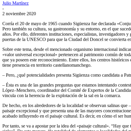
Julio Martínez
-
2 noviembre 2020
Corría el 20 de mayo de 1965 cuando Sigüenza fue declarada «Conjunto 
Pero también su cultura, su gastronomía y su entorno, en el que suc
años. Por ello, diferentes instituciones, especialistas, investigadore
puertas de la UNESCO para que la Ciudad del Doncel se convierta 
Sobre este tema, desde el mencionado organismo internacional indican
«valor universal excepcional» pertenecen al patrimonio común de tod
que ya poseen este reconocimiento. Entre ellos, los centros históricos
tiene presencia en territorio castellanomanchego.
– Pero, ¿qué potencialidades presenta Sigüenza como candidata a Pa
– Ésta es una de las grandes preguntas que estamos intentando contest
López–Menchero, coordinador del Comité de Expertos de la Candidatur
vincula con la herencia de la explotación de la sal en la comarca.
De hecho, en los alrededores de la localidad se observan salinas que –
paisaje excepcional y que presenta una de las mayores concentracione
acabado influyendo en el paisaje cultural. Es decir, en cómo el ser h
Por tanto, se va a apostar por la idea del «paisaje cultural». “Hay que