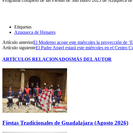
Programa completo de las Fiestas de San Isidro 2023 de Azuqueca d
Etiquetas
Azuqueca de Henares
Artículo anterior
El Moderno acoge este miércoles la proyección de ‘El
Artículo siguiente
El Padre Angel estará este miércoles en el Centro Cu
ARTÍCULOS RELACIONADOS
MÁS DEL AUTOR
Fiestas Tradicionales de Guadalajara (Agosto 2026)