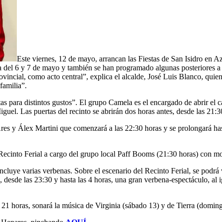
Este viernes, 12 de mayo, arrancan las Fiestas de San Isidro en A
na del 6 y 7 de mayo y también se han programado algunas posteriores a
vincial, como acto central”, explica el alcalde, José Luis Blanco, quien 
familia”.
tas para distintos gustos”. El grupo Camela es el encargado de abrir el 
guel. Las puertas del recinto se abrirán dos horas antes, desde las 21:3
es y Álex Martini que comenzará a las 22:30 horas y se prolongará has
ecinto Ferial a cargo del grupo local Paff Booms (21:30 horas) con mot
ncluye varias verbenas. Sobre el escenario del Recinto Ferial, se podrá 
, desde las 23:30 y hasta las 4 horas, una gran verbena-espectáculo, al i
 21 horas, sonará la música de Virginia (sábado 13) y de Tierra (domin