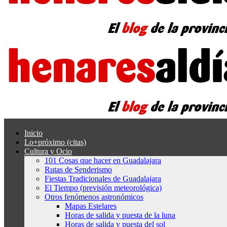
Inicio
Lo+próximo (citas)
Cultura y Ocio
101 Cosas que hacer en Guadalajara
Rutas de Senderismo
Fiestas Tradicionales de Guadalajara
El Tiempo (previsión meteorológica)
Otros fenómenos astronómicos
Mapas Estelares
Horas de salida y puesta de la luna
Horas de salida y puesta del sol