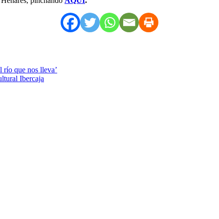
e Henares, pinchando
AQUÍ
.
 río que nos lleva’
ltural Ibercaja