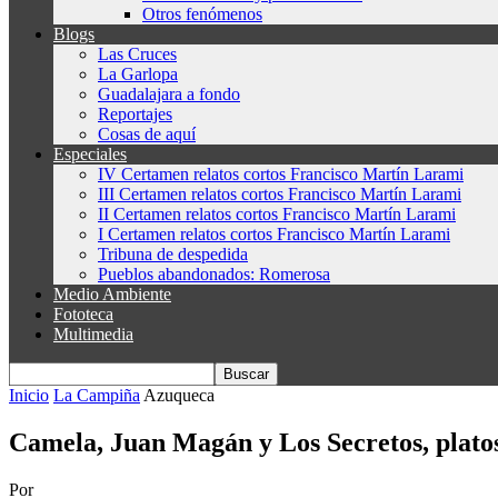
Otros fenómenos
Blogs
Las Cruces
La Garlopa
Guadalajara a fondo
Reportajes
Cosas de aquí
Especiales
IV Certamen relatos cortos Francisco Martín Larami
III Certamen relatos cortos Francisco Martín Larami
II Certamen relatos cortos Francisco Martín Larami
I Certamen relatos cortos Francisco Martín Larami
Tribuna de despedida
Pueblos abandonados: Romerosa
Medio Ambiente
Fototeca
Multimedia
Inicio
La Campiña
Azuqueca
Camela, Juan Magán y Los Secretos, platos 
Por