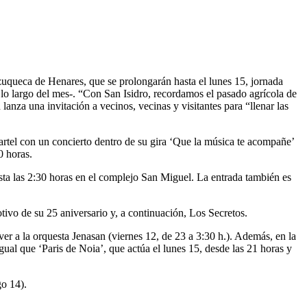
zuqueca de Henares, que se prolongarán hasta el lunes 15, jornada
 lo largo del mes-. “Con San Isidro, recordamos el pasado agrícola de
lanza una invitación a vecinos, vecinas y visitantes para “llenar las
cartel con un concierto dentro de su gira ‘Que la música te acompañe’
0 horas.
ta las 2:30 horas en el complejo San Miguel. La entrada también es
ivo de su 25 aniversario y, a continuación, Los Secretos.
ver a la orquesta Jenasan (viernes 12, de 23 a 3:30 h.). Además, en la
gual que ‘Paris de Noia’, que actúa el lunes 15, desde las 21 horas y
go 14).