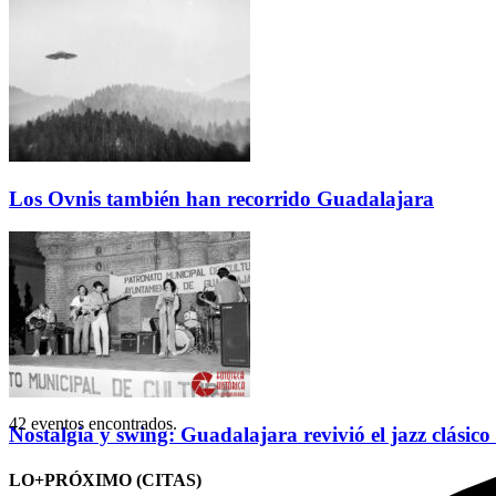
Los Ovnis también han recorrido Guadalajara
42 eventos encontrados.
Nostalgia y swing: Guadalajara revivió el jazz clásico
LO+PRÓXIMO (CITAS)