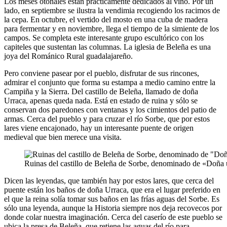
Los meses otoñales están prácticamente dedicados al vino. Por un
lado, en septiembre se ilustra la vendimia recogiendo los racimos de
la cepa. En octubre, el vertido del mosto en una cuba de madera
para fermentar y en noviembre, llega el tiempo de la simiente de los
campos. Se completa este interesante grupo escultórico con los
capiteles que sustentan las columnas. La iglesia de Beleña es una
joya del Románico Rural guadalajareño.
Pero conviene pasear por el pueblo, disfrutar de sus rincones,
admirar el conjunto que forma su estampa a medio camino entre la
Campiña y la Sierra. Del castillo de Beleña, llamado de doña
Urraca, apenas queda nada. Está en estado de ruina y sólo se
conservan dos paredones con ventanas y los cimientos del patio de
armas. Cerca del pueblo y para cruzar el río Sorbe, que por estos
lares viene encajonado, hay un interesante puente de origen
medieval que bien merece una visita.
Ruinas del castillo de Beleña de Sorbe, denominado de «Doña 
Dicen las leyendas, que también hay por estos lares, que cerca del
puente están los baños de doña Urraca, que era el lugar preferido en
el que la reina solía tomar sus baños en las frías aguas del Sorbe. Es
sólo una leyenda, aunque la Historia siempre nos deja recovecos por
donde colar nuestra imaginación. Cerca del caserío de este pueblo se
ubica la presa de Beleña, que retiene las aguas del río para