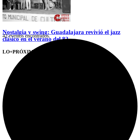
Nostalgia y swing: Guadalajara revivió el jazz
42 eventos encontrados.
clásico en el verano del 82
LO+PRÓXIMO (CITAS)