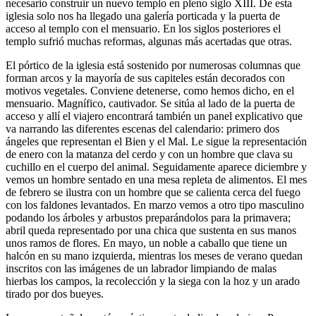
necesario construir un nuevo templo en pleno siglo XIII. De esta
iglesia solo nos ha llegado una galería porticada y la puerta de
acceso al templo con el mensuario. En los siglos posteriores el
templo sufrió muchas reformas, algunas más acertadas que otras.
El pórtico de la iglesia está sostenido por numerosas columnas que
forman arcos y la mayoría de sus capiteles están decorados con
motivos vegetales. Conviene detenerse, como hemos dicho, en el
mensuario. Magnífico, cautivador. Se sitúa al lado de la puerta de
acceso y allí el viajero encontrará también un panel explicativo que
va narrando las diferentes escenas del calendario: primero dos
ángeles que representan el Bien y el Mal. Le sigue la representación
de enero con la matanza del cerdo y con un hombre que clava su
cuchillo en el cuerpo del animal. Seguidamente aparece diciembre y
vemos un hombre sentado en una mesa repleta de alimentos. El mes
de febrero se ilustra con un hombre que se calienta cerca del fuego
con los faldones levantados. En marzo vemos a otro tipo masculino
podando los árboles y arbustos preparándolos para la primavera;
abril queda representado por una chica que sustenta en sus manos
unos ramos de flores. En mayo, un noble a caballo que tiene un
halcón en su mano izquierda, mientras los meses de verano quedan
inscritos con las imágenes de un labrador limpiando de malas
hierbas los campos, la recolección y la siega con la hoz y un arado
tirado por dos bueyes.