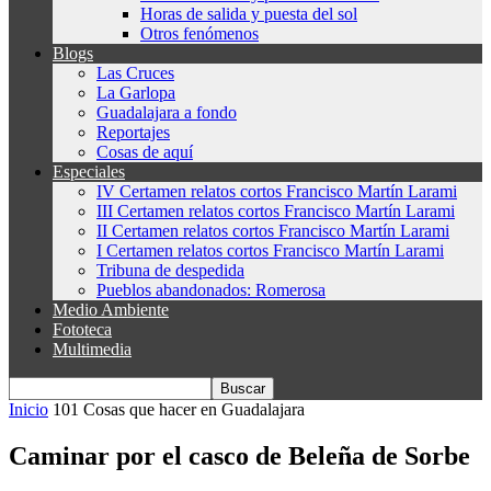
Horas de salida y puesta del sol
Otros fenómenos
Blogs
Las Cruces
La Garlopa
Guadalajara a fondo
Reportajes
Cosas de aquí
Especiales
IV Certamen relatos cortos Francisco Martín Larami
III Certamen relatos cortos Francisco Martín Larami
II Certamen relatos cortos Francisco Martín Larami
I Certamen relatos cortos Francisco Martín Larami
Tribuna de despedida
Pueblos abandonados: Romerosa
Medio Ambiente
Fototeca
Multimedia
Inicio
101 Cosas que hacer en Guadalajara
Caminar por el casco de Beleña de Sorbe