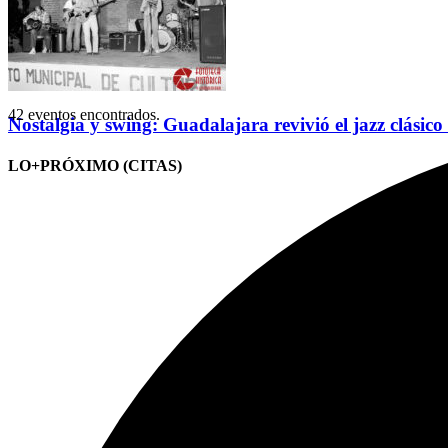
42 eventos encontrados.
Nostalgia y swing: Guadalajara revivió el jazz clásico
LO+PRÓXIMO (CITAS)