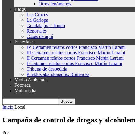
Otros fenómenos
Blogs
Las Cruces
La Garlopa
Guadalajara a fondo
Reportajes
Cosas de aquí
Especiales
IV Certamen relatos cortos Francisco Martín Larami
III Certamen relatos cortos Francisco Martín Larami
II Certamen relatos cortos Francisco Martín Larami
I Certamen relatos cortos Francisco Martín Larami
Tribuna de despedida
Pueblos abandonados: Romerosa
Medio Ambiente
Fototeca
Multimedia
Inicio
Local
Campaña de control de drogas y alcoholemi
Por