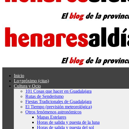
Inicio
Lo+próximo (citas)
Cultura y Ocio
101 Cosas que hacer en Guadalajara
Rutas de Senderismo
Fiestas Tradicionales de Guadalajara
El Tiempo (previsión meteorológica)
Otros fenómenos astronómicos
Mapas Estelares
Horas de salida y puesta de la luna
Horas de salida y puesta del sol