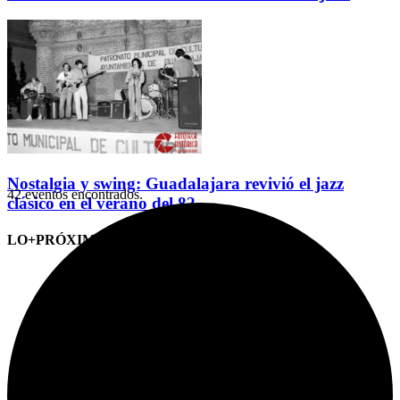
Nostalgia y swing: Guadalajara revivió el jazz
42 eventos encontrados.
clásico en el verano del 82
LO+PRÓXIMO (CITAS)