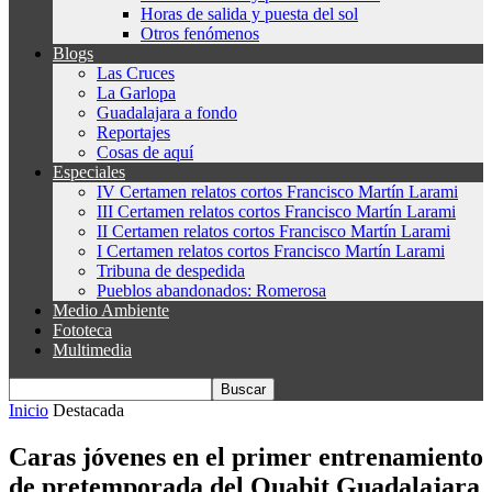
Horas de salida y puesta del sol
Otros fenómenos
Blogs
Las Cruces
La Garlopa
Guadalajara a fondo
Reportajes
Cosas de aquí
Especiales
IV Certamen relatos cortos Francisco Martín Larami
III Certamen relatos cortos Francisco Martín Larami
II Certamen relatos cortos Francisco Martín Larami
I Certamen relatos cortos Francisco Martín Larami
Tribuna de despedida
Pueblos abandonados: Romerosa
Medio Ambiente
Fototeca
Multimedia
Inicio
Destacada
Caras jóvenes en el primer entrenamiento
de pretemporada del Quabit Guadalajara