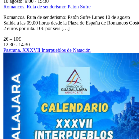
10 agosto: 9:00
-
15:30
Romancos. Ruta de senderismo: Patón Sufre
Romancos. Ruta de senderismo: Patón Sufre Lunes 10 de agosto
Salida a las 09,00 horas desde la Plaza de España de Romancos Cost
2 euros por ruta. 10€ por seis […]
2€ – 10€
12:30
-
14:30
Pastrana. XXXVII Interpueblos de Natación