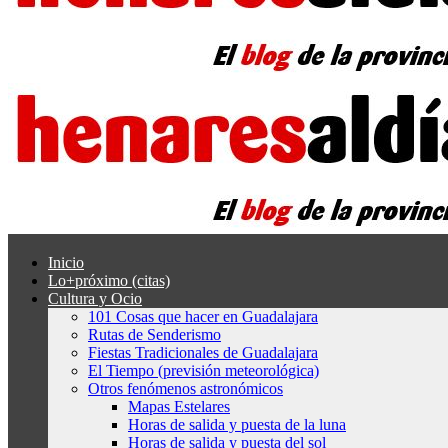
Inicio
Lo+próximo (citas)
Cultura y Ocio
101 Cosas que hacer en Guadalajara
Rutas de Senderismo
Fiestas Tradicionales de Guadalajara
El Tiempo (previsión meteorológica)
Otros fenómenos astronómicos
Mapas Estelares
Horas de salida y puesta de la luna
Horas de salida y puesta del sol