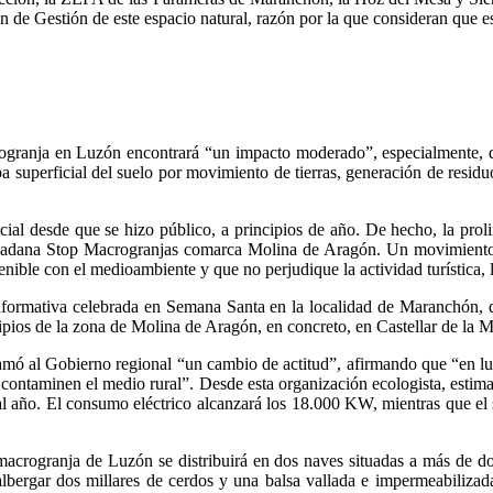
n de Gestión de este espacio natural, razón por la que consideran que e
ogranja en Luzón encontrará “un impacto moderado”, especialmente, du
apa superficial del suelo por movimiento de tierras, generación de resid
al desde que se hizo público, a principios de año. De hecho, la prolif
dadana Stop Macrogranjas comarca Molina de Aragón. Un movimiento q
enible con el medioambiente y que no perjudique la actividad turística, l
nformativa celebrada en Semana Santa en la localidad de Maranchón, qu
pios de la zona de Molina de Aragón, en concreto, en Castellar de la M
mó al Gobierno regional “un cambio de actitud”, afirmando que “en luga
no contaminen el medio rural”. Desde esta organización ecologista, est
l año. El consumo eléctrico alcanzará los 18.000 KW, mientras que el 
 macrogranja de Luzón se distribuirá en dos naves situadas a más de d
 albergar dos millares de cerdos y una balsa vallada e impermeabiliza