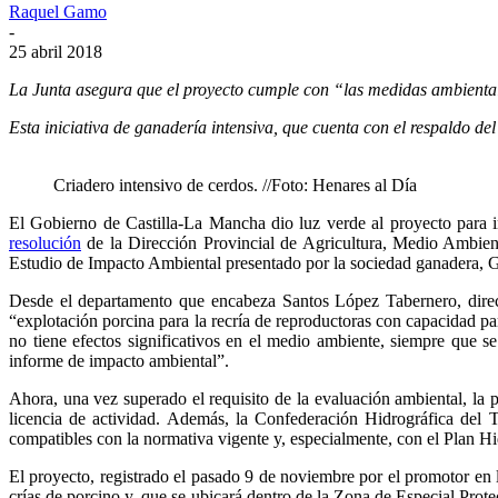
Raquel Gamo
-
25 abril 2018
La Junta asegura que el proyecto cumple con “las medidas ambienta
Esta iniciativa de ganadería intensiva, que cuenta con el respaldo 
Criadero intensivo de cerdos. //Foto: Henares al Día
El Gobierno de Castilla-La Mancha dio luz verde al proyecto para in
resolución
de la Dirección Provincial de Agricultura, Medio Ambient
Estudio de Impacto Ambiental presentado por la sociedad ganadera, G
Desde el departamento que encabeza Santos López Tabernero, direct
“explotación porcina para la recría de reproductoras con capacidad 
no tiene efectos significativos en el medio ambiente, siempre que 
informe de impacto ambiental”.
Ahora, una vez superado el requisito de la evaluación ambiental, la
licencia de actividad. Además, la Confederación Hidrográfica del T
compatibles con la normativa vigente y, especialmente, con el Plan Hi
El proyecto, registrado el pasado 9 de noviembre por el promotor en 
crías de porcino y, que se ubicará dentro de la Zona de Especial Pr