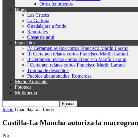
Otros fenómenos
Blogs
Las Cruces
La Garlopa
Guadalajara a fondo
Reportajes
Cosas de aquí
Especiales
IV Certamen relatos cortos Francisco Martín Larami
III Certamen relatos cortos Francisco Martín Larami
II Certamen relatos cortos Francisco Martín Larami
I Certamen relatos cortos Francisco Martín Larami
Tribuna de despedida
Pueblos abandonados: Romerosa
Medio Ambiente
Fototeca
Multimedia
Inicio
Guadalajara a fondo
Castilla-La Mancha autoriza la macrogran
Por