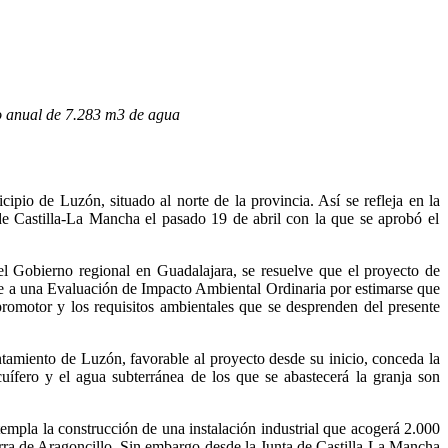
mo anual de 7.283 m3 de agua
pio de Luzón, situado al norte de la provincia. Así se refleja en la
de Castilla-La Mancha el pasado 19 de abril con la que se aprobó el
l Gobierno regional en Guadalajara, se resuelve que el proyecto de
se a una Evaluación de Impacto Ambiental Ordinaria por estimarse que
romotor y los requisitos ambientales que se desprenden del presente
tamiento de Luzón, favorable al proyecto desde su inicio, conceda la
uífero y el agua subterránea de los que se abastecerá la granja son
empla la construcción de una instalación industrial que acogerá 2.000
rra de Aragoncillo. Sin embargo desde la Junta de Castilla-La Mancha