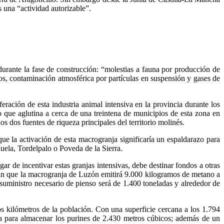
s una “actividad autorizable”.
rante la fase de construcción: “molestias a fauna por producción de
uos, contaminación atmosférica por partículas en suspensión y gases de
eración de esta industria animal intensiva en la provincia durante los
ue aglutina a cerca de una treintena de municipios de esta zona en
os dos fuentes de riqueza principales del territorio molinés.
e la activación de esta macrogranja significaría un espaldarazo para
uela, Tordelpalo o Poveda de la Sierra.
r de incentivar estas granjas intensivas, debe destinar fondos a otras
iman que la macrogranja de Luzón emitirá 9.000 kilogramos de metano a
suministro necesario de pienso será de 1.400 toneladas y alrededor de
os kilómetros de la población. Con una superficie cercana a los 1.794
da para almacenar los purines de 2.430 metros cúbicos; además de un