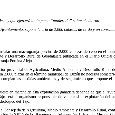
les” y que ejercerá un impacto “moderado” sobre el entorno
del Ayuntamiento, supone la cría de 2.000 cabezas de cerdo y un consu
stalar una macrogranja porcina de 2.000 cabezas de cebo en el munici
e y Desarrollo Rural de Guadalajara publicada en el Diario Oficial 
ranja Porcina Aleju.
or provincial de Agricultura, Medio Ambiente y Desarrollo Rural de
para 2.000 plazas en el término municipal de Luzón no necesita someter
se cumplan las medidas ambientales y de seguimiento que propone el p
 puesta en marcha de esta explotación ganadera depende de que el Ayun
ajo será el organismo responsable de valorar si la explotación del ac
drológico del Tajo.
la Consejería de Agricultura, Medio Ambiente y Desarrollo Rural, cont
otección, la ZEPA de las Parameras de Maranchón, la Hoz del Mesa y Sie