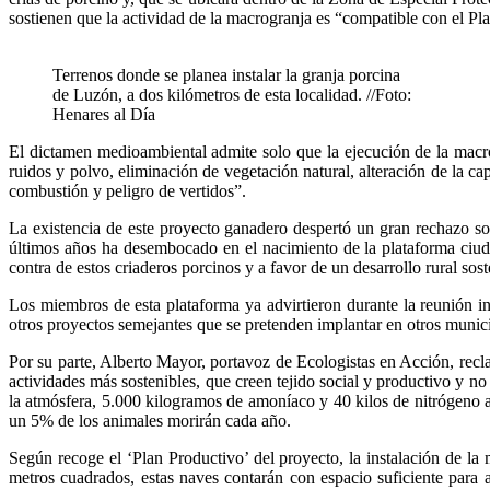
sostienen que la actividad de la macrogranja es “compatible con el Pla
Terrenos donde se planea instalar la granja porcina
de Luzón, a dos kilómetros de esta localidad. //Foto:
Henares al Día
El dictamen medioambiental admite solo que la ejecución de la macr
ruidos y polvo, eliminación de vegetación natural, alteración de la c
combustión y peligro de vertidos”.
La existencia de este proyecto ganadero despertó un gran rechazo soci
últimos años ha desembocado en el nacimiento de la plataforma ciu
contra de estos criaderos porcinos y a favor de un desarrollo rural sost
Los miembros de esta plataforma ya advirtieron durante la reunión i
otros proyectos semejantes que se pretenden implantar en otros munici
Por su parte, Alberto Mayor, portavoz de Ecologistas en Acción, recla
actividades más sostenibles, que creen tejido social y productivo y 
la atmósfera, 5.000 kilogramos de amoníaco y 40 kilos de nitrógeno a
un 5% de los animales morirán cada año.
Según recoge el ‘Plan Productivo’ del proyecto, la instalación de la
metros cuadrados, estas naves contarán con espacio suficiente para