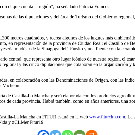
con el que cuenta la región”, ha señalado Patricia Franco.
sonas de las diputaciones y del área de Turismo del Gobierno regional, 
00 metros cuadrados, y recrea algunos de los lugares más emblemáticos
to, en representación de la provincia de Ciudad Real; el Castillo de B
yesería mudéjar de la Sinagoga del Tránsito y una fuente con la cerámi
io central, que representa otro lugar icónico de nuestra región, el teat
o regional y las cinco diputaciones que colaboran en la organización y t
das, en colaboración con las Denominaciones de Origen, con las Indica
as Michelin.
ría de Castilla-La Mancha y será elaborada con los productos agroalim
cos de cada provincia. Habrá también, como en años anteriores, una zon
e Castilla-La Mancha en FITUR estará en la web
www.fiturclm.com
. La 
Vida y #CLMenFitur19.