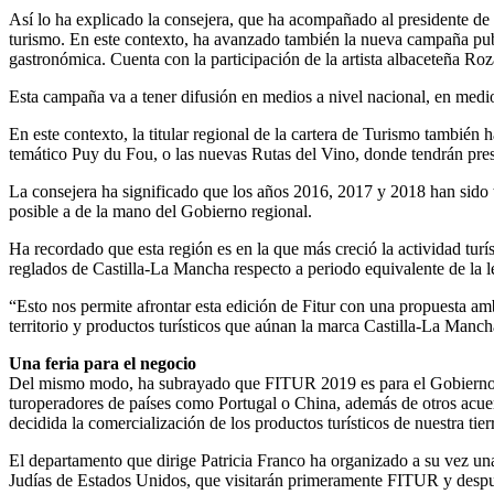
Así lo ha explicado la consejera, que ha acompañado al presidente d
turismo. En este contexto, ha avanzado también la nueva campaña publ
gastronómica. Cuenta con la participación de la artista albaceteña Roz
Esta campaña va a tener difusión en medios a nivel nacional, en medios
En este contexto, la titular regional de la cartera de Turismo tambié
temático Puy du Fou, o las nuevas Rutas del Vino, donde tendrán pre
La consejera ha significado que los años 2016, 2017 y 2018 han sido t
posible a de la mano del Gobierno regional.
Ha recordado que esta región es en la que más creció la actividad turí
reglados de Castilla-La Mancha respecto a periodo equivalente de la l
“Esto nos permite afrontar esta edición de Fitur con una propuesta a
territorio y productos turísticos que aúnan la marca Castilla-La Manch
Una feria para el negocio
Del mismo modo, ha subrayado que FITUR 2019 es para el Gobierno d
turoperadores de países como Portugal o China, además de otros acuer
decidida la comercialización de los productos turísticos de nuestra tie
El departamento que dirige Patricia Franco ha organizado a su vez u
Judías de Estados Unidos, que visitarán primeramente FITUR y después 