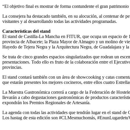
“El objetivo final es mostrar de forma contundente el gran patrimonio 
La consejera ha destacado también, en su alocución, al centenar de per
visitantes y al desarrollando todas las actividades programadas.
Características del stand
El stand de Castilla-La Mancha en FITUR, que ocupa un espacio de 1.3
provincia de Albacete; la Plaza Mayor de Almagro y un molino de vien
Hayedo de Tejera Negra y la Arquitectura Negra, de Guadalajara y la 
Se trata de cinco grandes espacios singularizados que rodean un escenar
presentaciones. Todo ello es fruto de la colaboración entre el Ejecutiv
provincias.
El stand contará también con un área de showcooking y catas comenta
que estarán presentes los mejores cocineros, entre ellos cuatro Estrell
La Muestra Gastronómica correrá a cargo de la Federación de Hostele
llevarán a cabo degustaciones gastronómicas de productos característi
expondrán los Premios Regionales de Artesanía.
La agenda con todas las actividades que tendrán lugar en el stand d
Los hastag de esta edición son #CLMesmuchomás, #EnunLugardetu