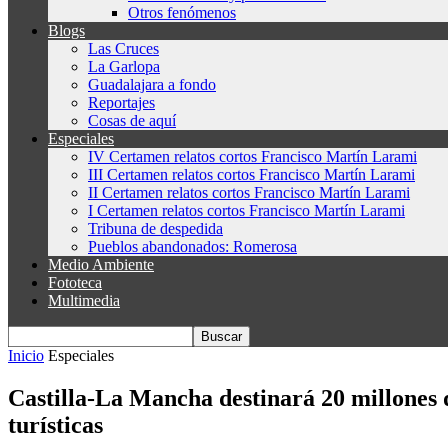
Otros fenómenos
Blogs
Las Cruces
La Garlopa
Guadalajara a fondo
Reportajes
Cosas de aquí
Especiales
IV Certamen relatos cortos Francisco Martín Larami
III Certamen relatos cortos Francisco Martín Larami
II Certamen relatos cortos Francisco Martín Larami
I Certamen relatos cortos Francisco Martín Larami
Tribuna de despedida
Pueblos abandonados: Romerosa
Medio Ambiente
Fototeca
Multimedia
Inicio
Especiales
Castilla-La Mancha destinará 20 millones d
turísticas