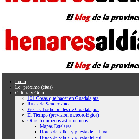
Inicio
Lo+próximo (citas)
Cultura y Ocio
101 Cosas que hacer en Guadalajara
Rutas de Senderismo
Fiestas Tradicionales de Guadalajara
El Tiempo (previsión meteorológica)
Otros fenómenos astronómicos
Mapas Estelares
Horas de salida y puesta de la luna
Horas de salida y puesta del sol