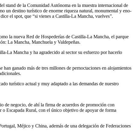
 del stand de la Comunidad Autónoma en la muestra internacional de
mo un destino turístico de enorme riqueza natural, monumental y eno-
dice el spot, que “si vienes a Castilla-La Mancha, vuelves”.
nd como la nueva Red de Hospederías de Castilla-La Mancha, el parque
egión: La Mancha, Manchuela y Valdepeñas.
tilla-La Mancha y ha agradecido al sector su esfuerzo por hacerlo
a se han ganado más de tres millones de pernoctaciones en alojamientos
adicionales.
cado turístico actual y muy adaptado a las demandas de nuestro
 de negocio, de ahí la firma de acuerdos de promoción con
r o Escapada Rural, con el único objetivo de apoyar de forma
 Portugal, Méjico y China, además de una delegación de Federaciones