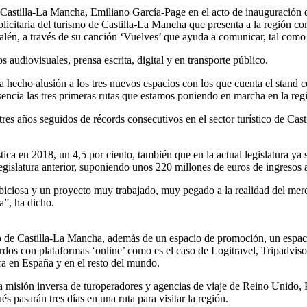
e Castilla-La Mancha, Emiliano García-Page en el acto de inauguración
icitaria del turismo de Castilla-La Mancha que presenta a la región co
alén, a través de su canción ‘Vuelves’ que ayuda a comunicar, tal como 
 audiovisuales, prensa escrita, digital y en transporte público.
n ha hecho alusión a los tres nuevos espacios con los que cuenta el sta
sencia las tres primeras rutas que estamos poniendo en marcha en la r
res años seguidos de récords consecutivos en el sector turístico de Cas
stica en 2018, un 4,5 por ciento, también que en la actual legislatura y
egislatura anterior, suponiendo unos 220 millones de euros de ingresos 
mbiciosa y un proyecto muy trabajado, muy pegado a la realidad del mer
a”, ha dicho.
e Castilla-La Mancha, además de un espacio de promoción, un espacio
dos con plataformas ‘online’ como es el caso de Logitravel, Tripadviso
rra en España y en el resto del mundo.
na misión inversa de turoperadores y agencias de viaje de Reino Unido,
pasarán tres días en una ruta para visitar la región.