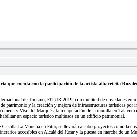
a que cuenta con la participación de la artista albaceteña Rozalén
 Internacional de Turismo, FITUR 2019, con multitud de novedades entr
de patrimonio y la creación y mejora de infraestructuras turísticas por 
Yémeda y Viso del Marqués; la recuperación de la muralla en Talavera de
bilitar un espacio turístico multiusos en un edificio patrimonial.
e Castilla-La Mancha en Fitur, se llevarán a cabo proyectos como la cre
 itinerarios accesibles en Alcalá del Júcar y la puesta en marcha de un M