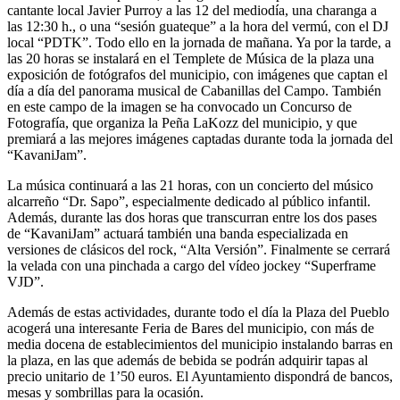
cantante local Javier Purroy a las 12 del mediodía, una charanga a
las 12:30 h., o una “sesión guateque” a la hora del vermú, con el DJ
local “PDTK”. Todo ello en la jornada de mañana. Ya por la tarde, a
las 20 horas se instalará en el Templete de Música de la plaza una
exposición de fotógrafos del municipio, con imágenes que captan el
día a día del panorama musical de Cabanillas del Campo. También
en este campo de la imagen se ha convocado un Concurso de
Fotografía, que organiza la Peña LaKozz del municipio, y que
premiará a las mejores imágenes captadas durante toda la jornada del
“KavaniJam”.
La música continuará a las 21 horas, con un concierto del músico
alcarreño “Dr. Sapo”, especialmente dedicado al público infantil.
Además, durante las dos horas que transcurran entre los dos pases
de “KavaniJam” actuará también una banda especializada en
versiones de clásicos del rock, “Alta Versión”. Finalmente se cerrará
la velada con una pinchada a cargo del vídeo jockey “Superframe
VJD”.
Además de estas actividades, durante todo el día la Plaza del Pueblo
acogerá una interesante Feria de Bares del municipio, con más de
media docena de establecimientos del municipio instalando barras en
la plaza, en las que además de bebida se podrán adquirir tapas al
precio unitario de 1’50 euros. El Ayuntamiento dispondrá de bancos,
mesas y sombrillas para la ocasión.