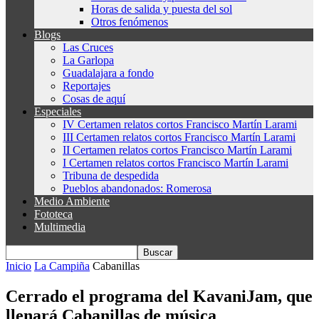
Horas de salida y puesta del sol
Otros fenómenos
Blogs
Las Cruces
La Garlopa
Guadalajara a fondo
Reportajes
Cosas de aquí
Especiales
IV Certamen relatos cortos Francisco Martín Larami
III Certamen relatos cortos Francisco Martín Larami
II Certamen relatos cortos Francisco Martín Larami
I Certamen relatos cortos Francisco Martín Larami
Tribuna de despedida
Pueblos abandonados: Romerosa
Medio Ambiente
Fototeca
Multimedia
Inicio
La Campiña
Cabanillas
Cerrado el programa del KavaniJam, que
llenará Cabanillas de música