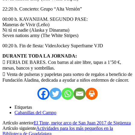
22:20 h. Concierto: Grupo “Alta Versión”
00:00 h. KAVANIJAM. SEGUNDO PASE:
Maneras de Vivir (Leño)
Ni tú ni nadie (Alaska y Dinarama)
Seven nations army (The White Stripes)
00:20 h. Fin de fiesta: VideoJockey Superframe VJD
DURANTE TODA LA JORNADA:
 FERIA DE BARES. Con barras al aire libre, tapas a 1’50 €,
mesas, bancos y sombrillas.
 Venta de pulseras y papeletas para sorteo de regalos a beneficio de
Fundación Aladina, dedicada a ayudar a niños enfermos de cáncer.
Etiquetas
Cabanillas del Campo
Artículo anterior
El Tinte, mejor arco de San Juan 2017 de Sigüenza
Artículo siguiente
Actividades para los más pequeños en la
Biblioteca de Guadalajara