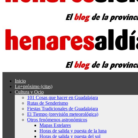
Inicio
Lo+próximo (citas)
Cultura y Ocio
101 Cosas que hacer en Guadalajara
Rutas de Senderismo
Fiestas Tradicionales de Guadalajara
El Tiempo (previsión meteorológica)
Otros fenómenos astronómicos
Mapas Estelares
Horas de salida y puesta de la luna
Horas de salida y puesta del sol