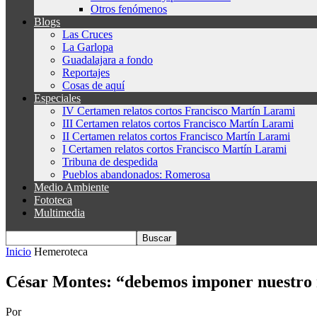
Otros fenómenos
Blogs
Las Cruces
La Garlopa
Guadalajara a fondo
Reportajes
Cosas de aquí
Especiales
IV Certamen relatos cortos Francisco Martín Larami
III Certamen relatos cortos Francisco Martín Larami
II Certamen relatos cortos Francisco Martín Larami
I Certamen relatos cortos Francisco Martín Larami
Tribuna de despedida
Pueblos abandonados: Romerosa
Medio Ambiente
Fototeca
Multimedia
Inicio
Hemeroteca
César Montes: “debemos imponer nuestro 
Por