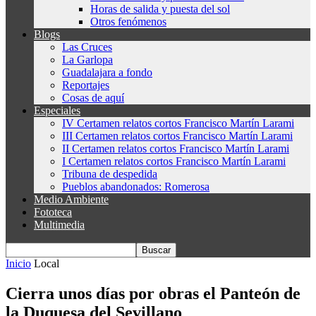
Horas de salida y puesta del sol
Otros fenómenos
Blogs
Las Cruces
La Garlopa
Guadalajara a fondo
Reportajes
Cosas de aquí
Especiales
IV Certamen relatos cortos Francisco Martín Larami
III Certamen relatos cortos Francisco Martín Larami
II Certamen relatos cortos Francisco Martín Larami
I Certamen relatos cortos Francisco Martín Larami
Tribuna de despedida
Pueblos abandonados: Romerosa
Medio Ambiente
Fototeca
Multimedia
Inicio
Local
Cierra unos días por obras el Panteón de
la Duquesa del Sevillano