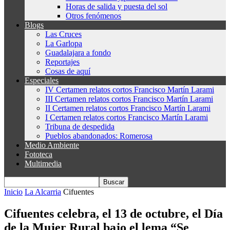
Horas de salida y puesta del sol
Otros fenómenos
Blogs
Las Cruces
La Garlopa
Guadalajara a fondo
Reportajes
Cosas de aquí
Especiales
IV Certamen relatos cortos Francisco Martín Larami
III Certamen relatos cortos Francisco Martín Larami
II Certamen relatos cortos Francisco Martín Larami
I Certamen relatos cortos Francisco Martín Larami
Tribuna de despedida
Pueblos abandonados: Romerosa
Medio Ambiente
Fototeca
Multimedia
Inicio
La Alcarria
Cifuentes
Cifuentes celebra, el 13 de octubre, el Día
de la Mujer Rural bajo el lema “Se