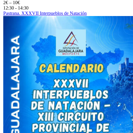
2€ – 10€
12:30
-
14:30
Pastrana. XXXVII Interpueblos de Natación